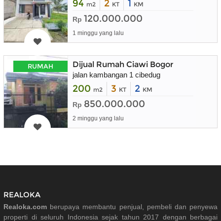
94
2
1
m2
KT
KM
120.000.000
Rp
1 minggu yang lalu
Dijual Rumah Ciawi Bogor
RUMAH
jalan kambangan 1 cibedug
200
3
2
m2
KT
KM
850.000.000
Rp
2 minggu yang lalu
REALOKA
Realoka.com
berupaya membantu penjual, pembeli dan penyewa
properti di seluruh Indonesia sejak tahun 2017 dengan berbagai