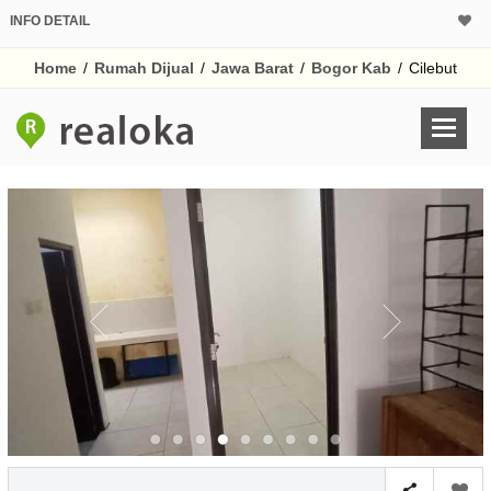
INFO DETAIL
CALCULATOR K
Home
/
Rumah Dijual
/
Jawa Barat
/
Bogor Kab
/
Cilebut
Harga Rp 2
Pinjaman (PIN) 70
% /th
O
Untuk hasil simulasi lai
pada kotak-kotak
Simpan Bun