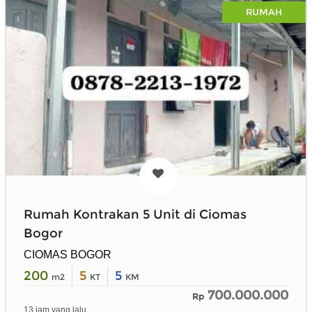
RUMAH
Rumah Kontrakan 5 Unit di Ciomas
Bogor
CIOMAS BOGOR
200
5
5
m2
KT
KM
700.000.000
Rp
13 jam yang lalu