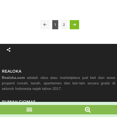
1
2
REALOKA
Realoka.com
adalah situs atau marketplace jual beli dan sewa
properti rumah, tanah, apartemen dan lain-lain secara gratis di
seluruh Indonesia sejak tahun 2017.
RUMAH CIOMAS
Banyak pilihan rumah dijual di Ciomas Bogor Kab. yang diupdate
setiap hari dari berbagai tipe rumah, lokasi dan harga yang sangat