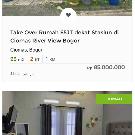
Take Over Rumah 85JT dekat Stasiun di
Ciomas River View Bogor
Ciomas, Bogor
93
2
1
m2
KT
KM
85.000.000
Rp
4 bulan yang lalu
RUMAH