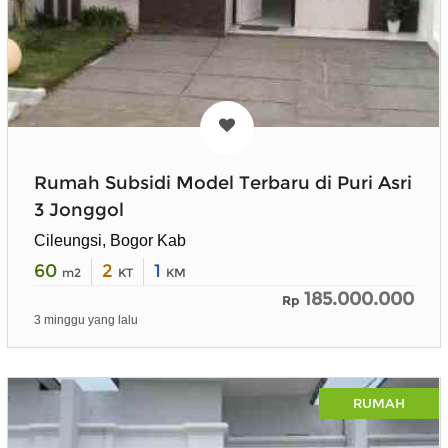
Rumah Subsidi Model Terbaru di Puri Asri
3 Jonggol
Cileungsi, Bogor Kab
60
2
1
m2
KT
KM
185.000.000
Rp
3 minggu yang lalu
RUMAH