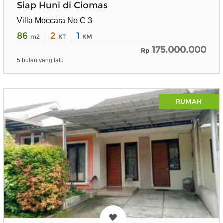
Siap Huni di Ciomas
Villa Moccara No C 3
86
2
1
m2
KT
KM
175.000.000
Rp
5 bulan yang lalu
RUMAH