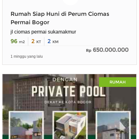
Rumah Siap Huni di Perum Ciomas
Permai Bogor
jl ciomas permai sukamakmur
96
2
2
m2
KT
KM
650.000.000
Rp
1 minggu yang lalu
RUMAH