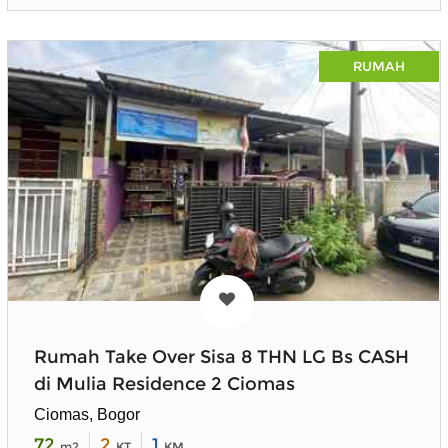
RUMAH
Rumah Take Over Sisa 8 THN LG Bs CASH
di Mulia Residence 2 Ciomas
Ciomas, Bogor
72
2
1
m2
KT
KM