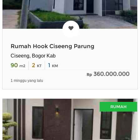
Rumah Hook Ciseeng Parung
Ciseeng, Bogor Kab
90
2
1
m2
KT
KM
360.000.000
Rp
1 minggu yang lalu
RUMAH