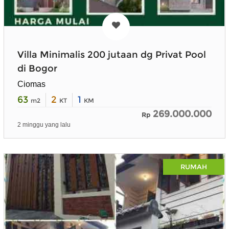
Villa Minimalis 200 jutaan dg Privat Pool
di Bogor
Ciomas
63
2
1
m2
KT
KM
269.000.000
Rp
2 minggu yang lalu
RUMAH