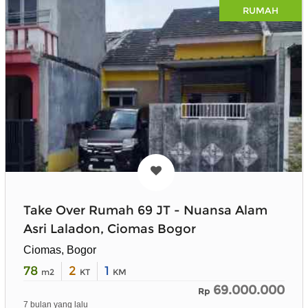
RUMAH
Take Over Rumah 69 JT - Nuansa Alam
Asri Laladon, Ciomas Bogor
Ciomas, Bogor
78
2
1
m2
KT
KM
69.000.000
Rp
7 bulan yang lalu