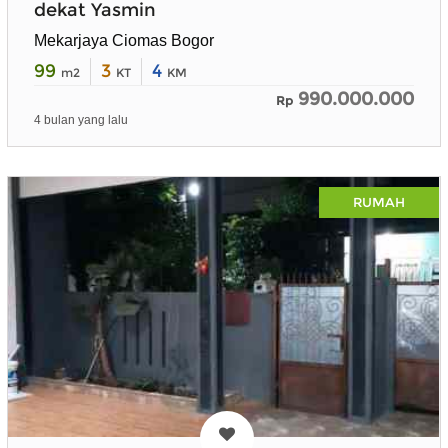
dekat Yasmin
Mekarjaya Ciomas Bogor
99
3
4
m2
KT
KM
990.000.000
Rp
4 bulan yang lalu
RUMAH