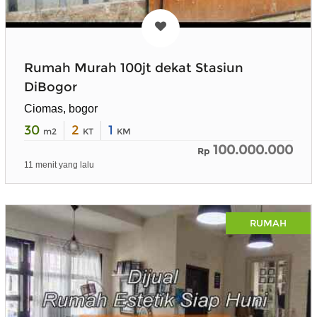
Rumah Murah 100jt dekat Stasiun
DiBogor
Ciomas, bogor
30
2
1
m2
KT
KM
100.000.000
Rp
11 menit yang lalu
RUMAH