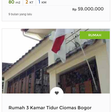
80
2
1
m2
KT
KM
59.000.000
Rp
9 bulan yang lalu
RUMAH
Rumah 3 Kamar Tidur Ciomas Bogor