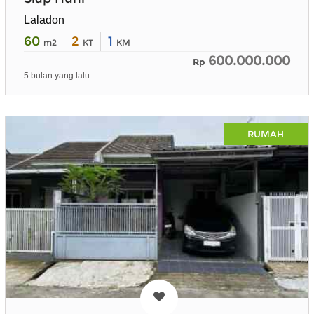
Laladon
60
2
1
m2
KT
KM
600.000.000
Rp
5 bulan yang lalu
RUMAH