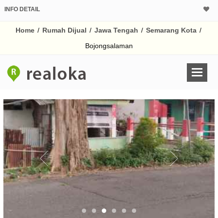
INFO DETAIL
CALCULATOR K
Home
/
Rumah Dijual
/
Jawa Tengah
/
Semarang Kota
/
Harga Rp 1.
Pinjaman (PIN) 70%
Bojongsalaman
% /th
O
Untuk hasil simulasi lai
pada kotak-kotak
Simpan Bun