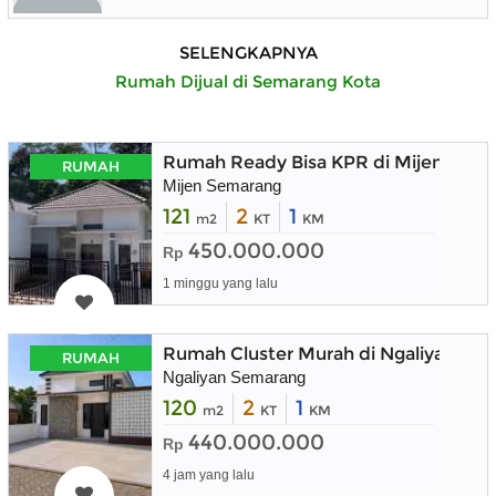
SELENGKAPNYA
Rumah Dijual di Semarang Kota
Rumah Ready Bisa KPR di Mijen Sem
RUMAH
Mijen Semarang
121
2
1
m2
KT
KM
450.000.000
Rp
1 minggu yang lalu
Rumah Cluster Murah di Ngaliyan Se
RUMAH
Ngaliyan Semarang
120
2
1
m2
KT
KM
440.000.000
Rp
4 jam yang lalu