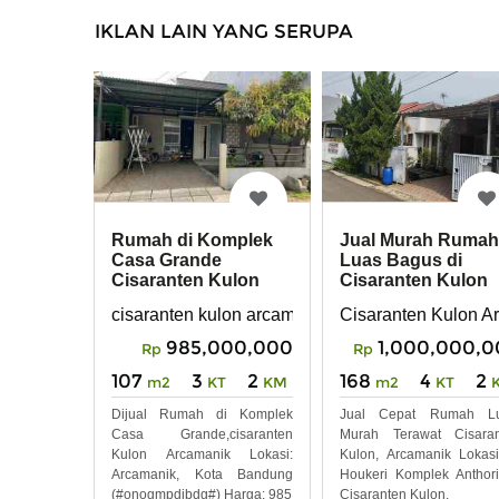
IKLAN LAIN YANG SERUPA
Jual Murah Rumah
Rumah di Komplek
Luas Bagus di
Casa Grande
Cisaranten Kulon
Cisaranten Kulon
Arcamanik Bandu
Arcamanik Bebas
Cisaranten Kulon 
cisaranten kulon arcamanik kota bandung
Banjir S
1,000,000,
985,000,000
Rp
Rp
168
4
2
107
3
2
m2
KT
m2
KT
KM
Jual Cepat Rumah Lu
Dijual Rumah di Komplek
Murah Terawat Cisaran
Casa Grande,cisaranten
Kulon, Arcamanik Lokasi
Kulon Arcamanik Lokasi:
Houkeri Komplek Anthor
Arcamanik, Kota Bandung
Cisaranten Kulon,
(#onogmpdjbdg#) Harga: 985