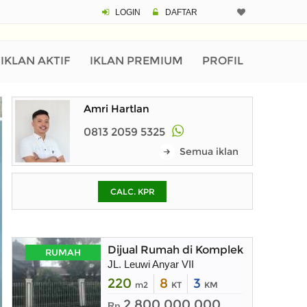
LOGIN
DAFTAR
CALCULATOR K
Harga Rp 2.
Pinjaman (PIN) 70%
IKLAN AKTIF
IKLAN PREMIUM
PROFIL
Amri Hartlan
% /th
0813 2059 5325
Semua iklan
O
CALC. KPR
Untuk hasil simulasi lai
pada kotak-kotak
Simpan Bun
Dijual Rumah di Komplek Leuwi Any
RUMAH
JL. Leuwi Anyar VII
220
8
3
m2
KT
KM
2.800.000.000
Rp