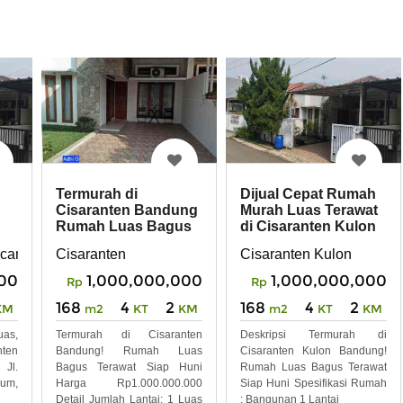
Termurah di
Dijual Cepat Rumah
Cisaranten Bandung
Murah Luas Terawat
Rumah Luas Bagus
di Cisaranten Kulon
ng
Terawat Siap Huni
Arcamanik Bandung
Cisaranten
Cisaranten Kulon
000
1,000,000,000
1,000,000,000
Rp
Rp
168
4
2
168
4
2
KM
m2
KT
KM
m2
KT
KM
as,
Termurah di Cisaranten
Deskripsi Termurah di
ten
Bandung! Rumah Luas
Cisaranten Kulon Bandung!
 Jl.
Bagus Terawat Siap Huni
Rumah Luas Bagus Terawat
ium,
Harga Rp1.000.000.000
Siap Huni Spesifikasi Rumah
Detail Jumlah Lantai: 1 Luas
: Bangunan 1 Lantai