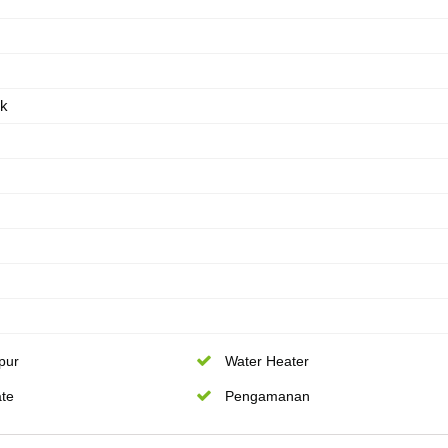
ik
pur
Water Heater
te
Pengamanan