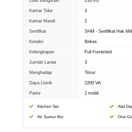
Luas Bangunan
216 m2
Kamar Tidur
3
Kamar Mandi
2
Sertifikat
SHM - Sertifikat Hak Mil
Kondisi
Bekas
Kelengkapan
Full Furnished
Jumlah Lantai
3
Menghadap
Timur
Daya Listrik
2200 VA
Parkir
2 mobil
Kitchen Set
Alat Da
Air Sumur Bor
One Ga