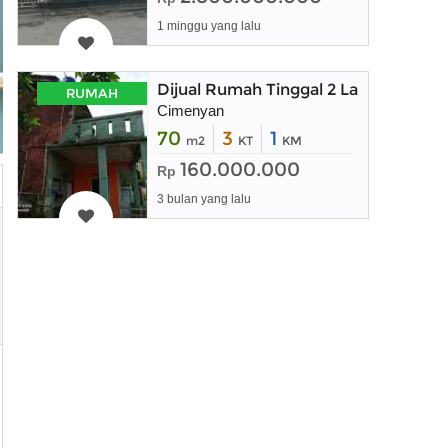
1 minggu yang lalu
Dijual Rumah Tinggal 2 Lantai deng
RUMAH
Cimenyan
70
3
1
m2
KT
KM
160.000.000
Rp
3 bulan yang lalu