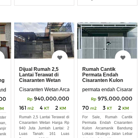
Tanah:
Dijual Rumah 2,5
Rumah Cantik
Lantai Terawat di
Permata Endah
Cisaranten Wetan
Cisaranten Kulon
ng
Arcamanik Bandung
Arcamanik Bandung
Cisaranten Wetan Arcamanik Bandung
permata endah Cisarant
andung
940,000,000
975,000,000
000
Rp
Rp
161
4
2
70
3
2
m2
KT
KM
m2
KT
KM
KM
Rumah 2,5 Lantai Terawat di
For Sale, Rumah Cantik
ter
Cisaranten Wetan Harga Rp
Permata Endah Cisaranten
an,
940 Juta Jumlah Lantai: 2
Kulon Arcamanik Bandung
njir
Luas Tanah: 161 Luas
Lokasi Strategis Jalan Lebar
nik