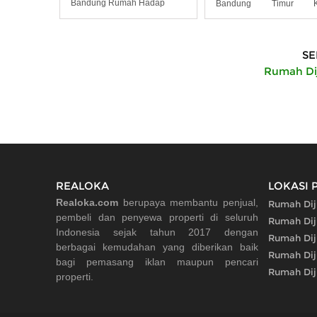
Bandung Rumah Hadap
Bandung Timur K
Bandung.
SE
Rumah Dij
REALOKA
LOKASI 
Realoka.com
berupaya membantu penjual,
Rumah Dij
pembeli dan penyewa properti di seluruh
Rumah Dij
Indonesia sejak tahun 2017 dengan
Rumah Dij
berbagai kemudahan yang diberikan baik
Rumah Dij
bagi pemasang iklan maupun pencari
Rumah Dij
properti.