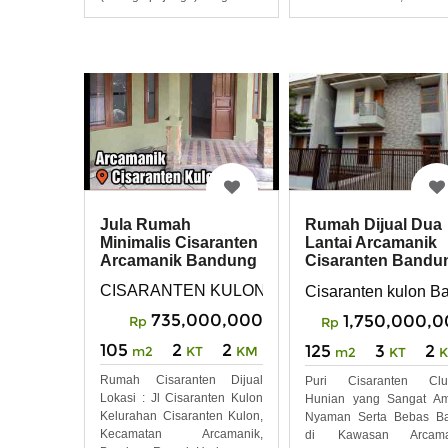
Jula Rumah
Rumah Dijual Dua
Minimalis Cisaranten
Lantai Arcamanik
Arcamanik Bandung
Cisaranten Bandu
Timur
CISARANTEN KULON
Cisaranten kulon B
735,000,000
1,750,000,
Rp
Rp
105
2
2
125
3
2
m2
KT
KM
m2
KT
Rumah Cisaranten Dijual
Puri Cisaranten Clus
Lokasi : Jl Cisaranten Kulon
Hunian yang Sangat Am
Kelurahan Cisaranten Kulon,
Nyaman Serta Bebas Ba
Kecamatan Arcamanik,
di Kawasan Arcama