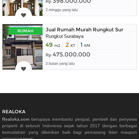
398.000.000
Rp
2 minggu yang lalu
Jual Rumah Murah Rungkut Surabaya 
RUMAH
Rungkut Surabaya
49
2
1
m2
KT
KM
475.000.000
Rp
3 bulan yang lalu
REALOKA
Realoka.com
berupaya membantu penjual, pembeli dan penyewa
properti di seluruh Indonesia sejak tahun 2017 dengan berbagai
kemudahan yang diberikan baik bagi pemasang iklan maupun
pencari properti.