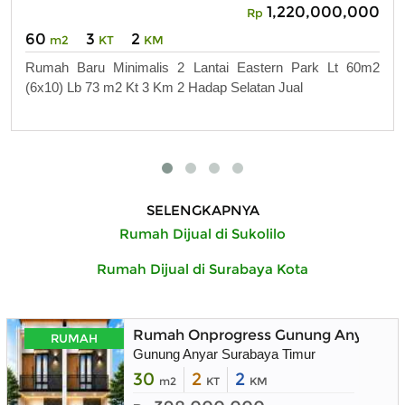
1,220,000,000
Rp
60
3
2
m2
KT
KM
Rumah Baru Minimalis 2 Lantai Eastern Park Lt 60m2
(6x10) Lb 73 m2 Kt 3 Km 2 Hadap Selatan Jual
SELENGKAPNYA
Rumah Dijual di Sukolilo
Rumah Dijual di Surabaya Kota
Rumah Onprogress Gunung Anyar Sura
RUMAH
Gunung Anyar Surabaya Timur
30
2
2
m2
KT
KM