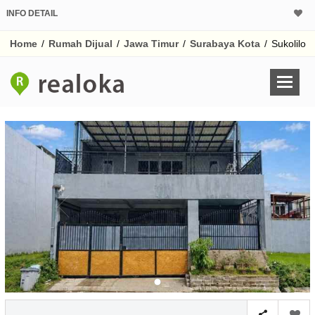
INFO DETAIL
CALCULATOR K
Home
/
Rumah Dijual
/
Jawa Timur
/
Surabaya Kota
/
Sukolilo
Harga Rp 3.
Pinjaman (PIN) 70%
% /th
O
Untuk hasil simulasi lai
pada kotak-kotak
Simpan Bun