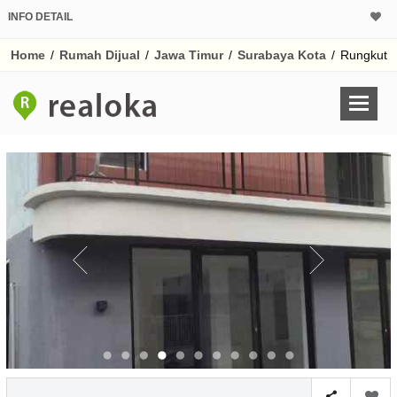
INFO DETAIL
CALCULATOR K
Home
/
Rumah Dijual
/
Jawa Timur
/
Surabaya Kota
/
Rungkut
Harga Rp 1.
Pinjaman (PIN) 70
% /th
O
Untuk hasil simulasi lai
pada kotak-kotak
Simpan Bun