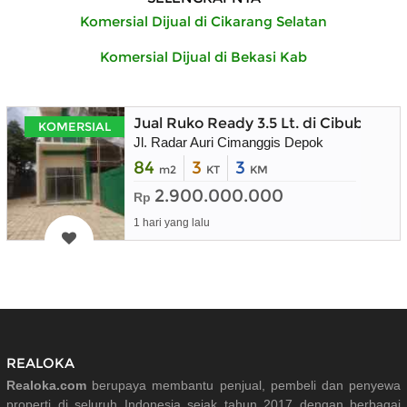
Komersial Dijual di Cikarang Selatan
Komersial Dijual di Bekasi Kab
Jual Ruko Ready 3.5 Lt. di Cibubur
KOMERSIAL
Jl. Radar Auri Cimanggis Depok
84
3
3
m2
KT
KM
2.900.000.000
Rp
1 hari yang lalu
REALOKA
Realoka.com
berupaya membantu penjual, pembeli dan penyewa
properti di seluruh Indonesia sejak tahun 2017 dengan berbagai