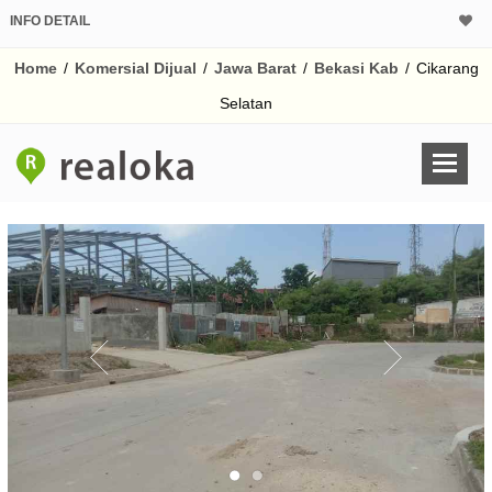
INFO DETAIL
CALCULATOR K
Home
/
Komersial Dijual
/
Jawa Barat
/
Bekasi Kab
/
Cikarang
Harga Rp 7.
Pinjaman (PIN) 70%
Selatan
% /th
O
Untuk hasil simulasi lai
pada kotak-kotak
Simpan Bun