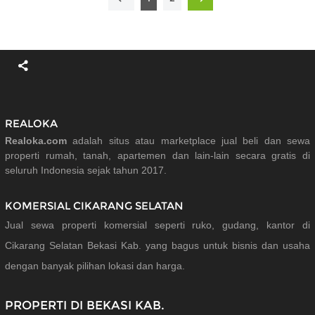
REALOKA
Realoka.com
adalah situs atau marketplace jual beli dan sewa
properti rumah, tanah, apartemen dan lain-lain secara gratis di
seluruh Indonesia sejak tahun 2017.
KOMERSIAL CIKARANG SELATAN
Jual sewa properti komersial seperti ruko, gudang, kantor di
Cikarang Selatan Bekasi Kab. yang bagus untuk bisnis dan usaha
dengan banyak pilihan lokasi dan harga.
PROPERTI DI BEKASI KAB.