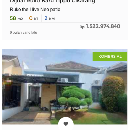
Dijual Ruko Baru Lippo Cikarang
Ruko the Hive Neo patio
58
0
2
m2
KT
KM
1.522.974.840
Rp
6 bulan yang lalu
KOMERSIAL