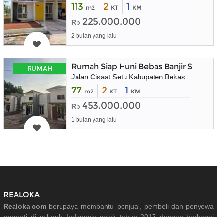
113
2
1
m2
KT
KM
225.000.000
Rp
2 bulan yang lalu
Rumah Siap Huni Bebas Banjir SHM Fre
RUMAH
Jalan Cisaat Setu Kabupaten Bekasi
77
2
1
m2
KT
KM
453.000.000
Rp
1 bulan yang lalu
REALOKA
Realoka.com
berupaya membantu penjual, pembeli dan penyewa
properti di seluruh Indonesia sejak tahun 2017 dengan berbagai