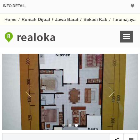
INFO DETAIL
CALCULATOR K
Home
/
Rumah Dijual
/
Jawa Barat
/
Bekasi Kab
/
Tarumajaya
Harga Rp 2.
Pinjaman (PIN) 70%
% /th
O
Untuk hasil simulasi lai
pada kotak-kotak
Simpan Bun