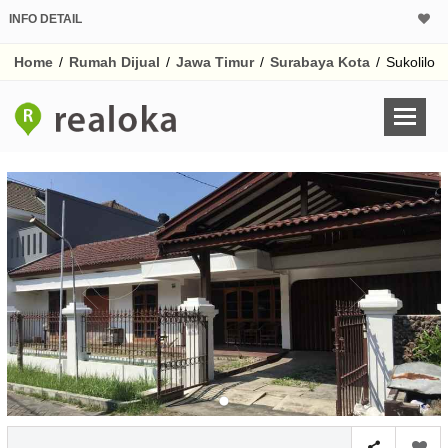
INFO DETAIL
CALCULATOR K
Home
/
Rumah Dijual
/
Jawa Timur
/
Surabaya Kota
/
Sukolilo
Harga Rp 3.
Pinjaman (PIN) 70%
% /th
O
Untuk hasil simulasi lai
pada kotak-kotak
Simpan Bun