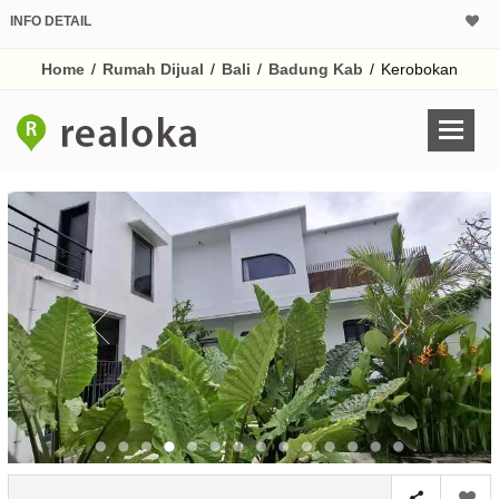
INFO DETAIL
CALCULATOR K
Home
/
Rumah Dijual
/
Bali
/
Badung Kab
/
Kerobokan
Harga Rp 12
Pinjaman (PIN) 70%
% /th
O
Untuk hasil simulasi lai
pada kotak-kotak
Simpan Bun