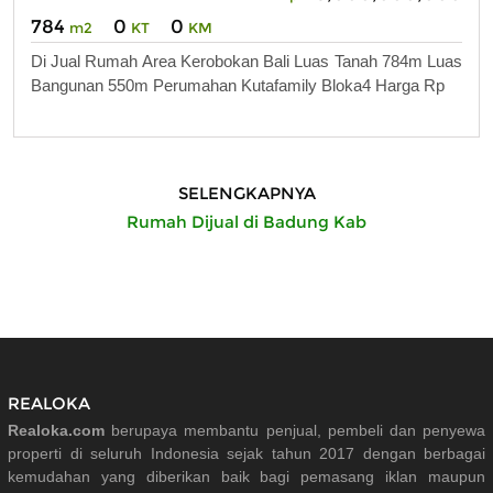
784
0
0
m2
KT
KM
Di Jual Rumah Area Kerobokan Bali Luas Tanah 784m Luas
Bangunan 550m Perumahan Kutafamily Bloka4 Harga Rp
SELENGKAPNYA
Rumah Dijual di Badung Kab
REALOKA
Realoka.com
berupaya membantu penjual, pembeli dan penyewa
properti di seluruh Indonesia sejak tahun 2017 dengan berbagai
kemudahan yang diberikan baik bagi pemasang iklan maupun