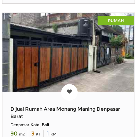
RUMAH
Dijual Rumah Area Monang Maning Denpasar
Barat
Denpasar Kota, Bali
90
3
1
m2
KT
KM