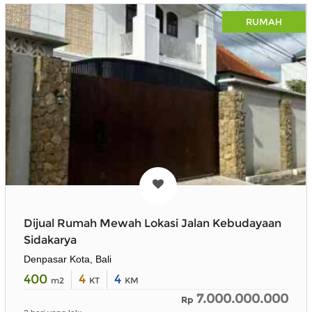
RUMAH
Dijual Rumah Mewah Lokasi Jalan Kebudayaan
Sidakarya
Denpasar Kota, Bali
400
4
4
m2
KT
KM
7.000.000.000
Rp