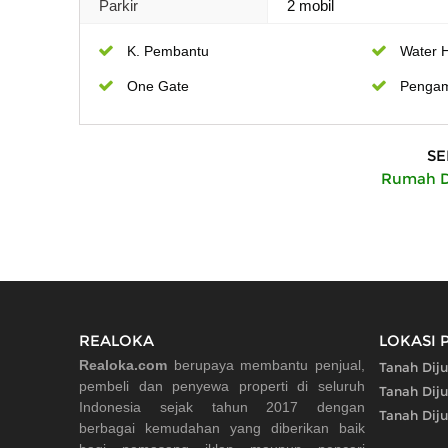
Parkir
2 mobil
K. Pembantu
Water 
One Gate
Penga
SE
Rumah Di
REALOKA
LOKASI 
Realoka.com
berupaya membantu penjual,
Tanah Diju
pembeli dan penyewa properti di seluruh
Tanah Diju
Indonesia sejak tahun 2017 dengan
Tanah Diju
berbagai kemudahan yang diberikan baik