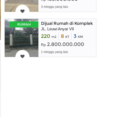
3 minggu yang lalu
Dijual Rumah di Komplek Leuwi Any
RUMAH
JL. Leuwi Anyar VII
220
8
3
m2
KT
KM
2.800.000.000
Rp
1 minggu yang lalu