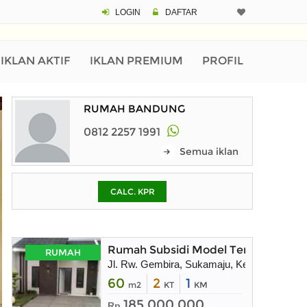
LOGIN
DAFTAR
CALCULATOR K
Harga Rp 1.
Pinjaman (PIN) 70%
IKLAN AKTIF
IKLAN PREMIUM
PROFIL
RUMAH BANDUNG
% /th
0812 2257 1991
Semua iklan
O
CALC. KPR
Untuk hasil simulasi lai
pada kotak-kotak
Simpan Bun
Rumah Subsidi Model Terbaru di Puri
RUMAH
Jl. Rw. Gembira, Sukamaju, Kec. Jonggol, 
60
2
1
m2
KT
KM
185.000.000
Rp