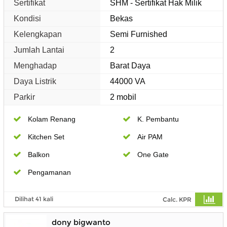
Sertifikat
SHM - Sertifikat Hak Milik
Kondisi
Bekas
Kelengkapan
Semi Furnished
Jumlah Lantai
2
Menghadap
Barat Daya
Daya Listrik
44000 VA
Parkir
2 mobil
Kolam Renang
K. Pembantu
Kitchen Set
Air PAM
Balkon
One Gate
Pengamanan
Dilihat 41 kali
Calc. KPR
dony bigwanto