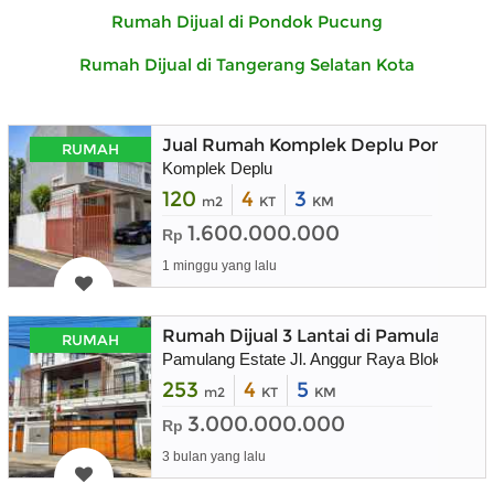
Rumah Dijual di Pondok Pucung
Rumah Dijual di Tangerang Selatan Kota
Jual Rumah Komplek Deplu Pondok Ar
RUMAH
Komplek Deplu
120
4
3
m2
KT
KM
1.600.000.000
Rp
1 minggu yang lalu
Rumah Dijual 3 Lantai di Pamulang E
RUMAH
Pamulang Estate Jl. Anggur Raya Blok I3 NO
253
4
5
m2
KT
KM
3.000.000.000
Rp
3 bulan yang lalu