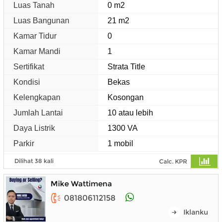
Luas Tanah
0 m2
Luas Bangunan
21 m2
Kamar Tidur
0
Kamar Mandi
1
Sertifikat
Strata Title
Kondisi
Bekas
Kelengkapan
Kosongan
Jumlah Lantai
10 atau lebih
Daya Listrik
1300 VA
Parkir
1 mobil
Dilihat 38 kali
Calc. KPR
Mike Wattimena
081806112158
Iklanku