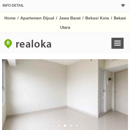
INFO DETAIL
CALCULATOR K
Home
/
Apartemen Dijual
/
Jawa Barat
/
Bekasi Kota
/
Bekasi
Harga Rp 3
Pinjaman (PIN) 70
Utara
% /th
O
Untuk hasil simulasi lai
pada kotak-kotak
Simpan Bun