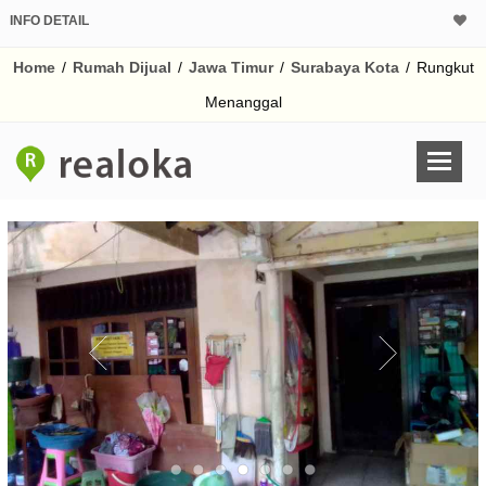
INFO DETAIL
CALCULATOR K
Home
/
Rumah Dijual
/
Jawa Timur
/
Surabaya Kota
/
Rungkut
Harga Rp 1.
Pinjaman (PIN) 70%
Menanggal
% /th
O
Untuk hasil simulasi lai
pada kotak-kotak
Simpan Bun