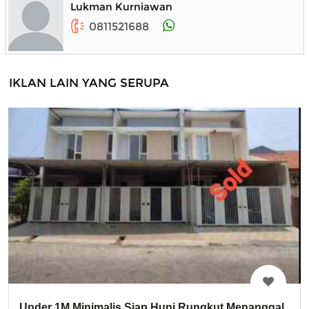
Lukman Kurniawan
0811521688
IKLAN LAIN YANG SERUPA
Under 1M Minimalis Siap Huni Rungkut Menanggal