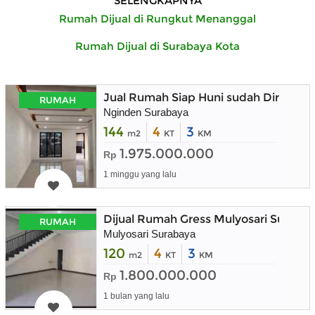
SELENGKAPNYA
Rumah Dijual di Rungkut Menanggal
Rumah Dijual di Surabaya Kota
Jual Rumah Siap Huni sudah Direnova
RUMAH
Nginden Surabaya
144
4
3
m2
KT
KM
1.975.000.000
Rp
1 minggu yang lalu
Dijual Rumah Gress Mulyosari Suraba
RUMAH
Mulyosari Surabaya
120
4
3
m2
KT
KM
1.800.000.000
Rp
1 bulan yang lalu