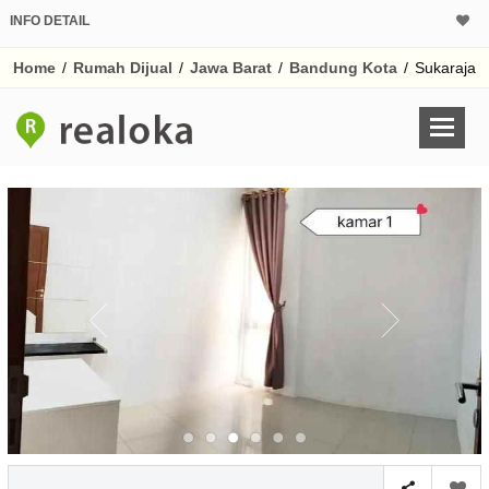
INFO DETAIL
CALCULATOR K
Home
/
Rumah Dijual
/
Jawa Barat
/
Bandung Kota
/
Sukaraja
Harga Rp 1.
Pinjaman (PIN) 70
% /th
O
Untuk hasil simulasi lai
pada kotak-kotak
Simpan Bun