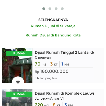
SELENGKAPNYA
Rumah Dijual di Sukaraja
Rumah Dijual di Bandung Kota
Dijual Rumah Tinggal 2 Lantai denga
RUMAH
Cimenyan
70
3
1
m2
KT
KM
160.000.000
Rp
3 bulan yang lalu
Dijual Rumah di Komplek Leuwi Anya
RUMAH
JL. Leuwi Anyar VII
220
8
3
m2
KT
KM