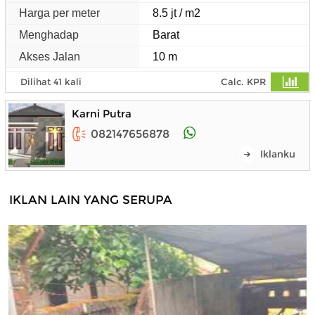
Harga per meter
8.5 jt / m2
Menghadap
Barat
Akses Jalan
10 m
Dilihat 41 kali
Calc. KPR
Karni Putra
082147656878
Iklanku
IKLAN LAIN YANG SERUPA