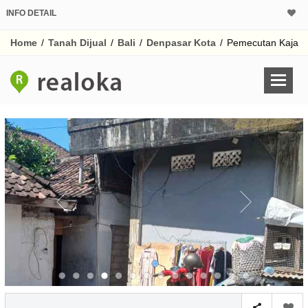
INFO DETAIL
CALCULATOR K
Home
/
Tanah Dijual
/
Bali
/
Denpasar Kota
/
Pemecutan Kaja
Harga
Pinjaman (PIN) 70%
% /th
O
Untuk hasil simulasi lai
pada kotak-kotak
Simpan Bun