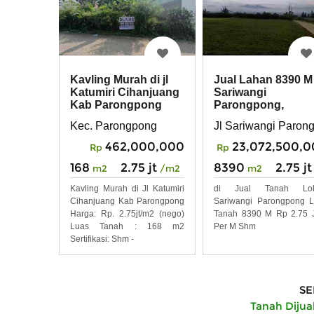
Kavling Murah di jl
Jual Lahan 8390 M
Katumiri Cihanjuang
Sariwangi
Kab Parongpong
Parongpong,
Bandung
Kec. Parongpong
Jl Sariwangi Paro
462,000,000
23,072,500,
Rp
Rp
168
2.75 jt
8390
2.75 jt
m2
/m2
m2
Kavling Murah di Jl Katumiri
di Jual Tanah Lok
Cihanjuang Kab Parongpong
Sariwangi Parongpong 
Harga: Rp. 2.75jt/m2 (nego)
Tanah 8390 M Rp 2.75 
Luas Tanah : 168 m2
Per M Shm
Sertifikasi: Shm -
SE
Tanah Dijua