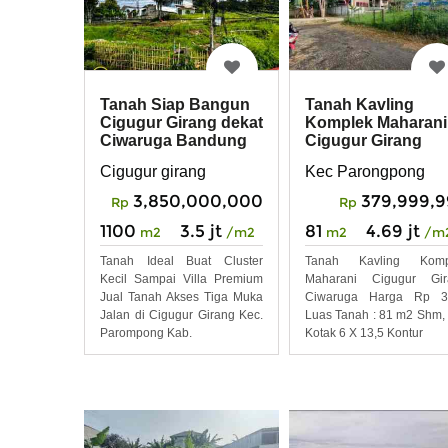
Tanah Siap Bangun
Tanah Kavling
Cigugur Girang dekat
Komplek Maharani
Ciwaruga Bandung
Cigugur Girang
Ciwaruga
Cigugur girang
Kec Parongpong
3,850,000,000
379,999,
Rp
Rp
1100
3.5 jt
81
4.69 jt
m2
/m2
m2
/m
Tanah Ideal Buat Cluster
Tanah Kavling Komp
Kecil Sampai Villa Premium
Maharani Cigugur Gir
Jual Tanah Akses Tiga Muka
Ciwaruga Harga Rp 38
Jalan di Cigugur Girang Kec.
Luas Tanah : 81 m2 Shm,
Parompong Kab.
Kotak 6 X 13,5 Kontur