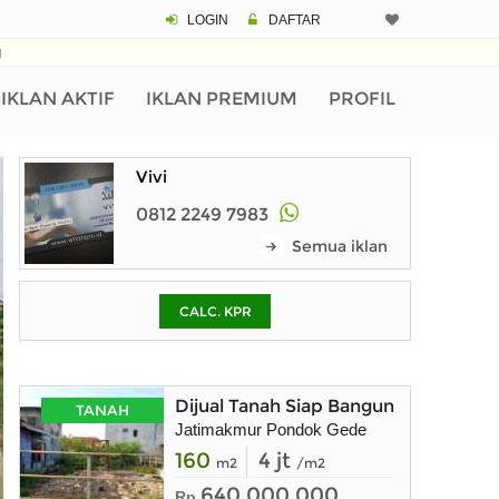
LOGIN
DAFTAR
CALCULATOR K
g
Harga
Pinjaman (PIN) 70%
IKLAN AKTIF
IKLAN PREMIUM
PROFIL
Vivi
% /th
0812 2249 7983
Semua iklan
O
CALC. KPR
Untuk hasil simulasi lai
pada kotak-kotak
Simpan Bun
Dijual Tanah Siap Bangun
TANAH
Jatimakmur Pondok Gede
160
4 jt
m2
/m2
640.000.000
Rp