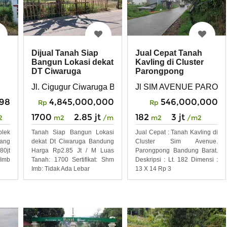
Dijual Tanah Siap
Jual Cepat Tanah
Bangun Lokasi dekat
Kavling di Cluster
DT Ciwaruga
Parongpong
Bandung
Bandung Barat
Jl. Cigugur Ciwaruga Bandung
Jl SIM AVENUE PARO
998
4,845,000,000
546,000,000
Rp
Rp
1700
2.85 jt
182
3 jt
2
m2
/m2
m2
/m2
lek
Tanah Siap Bangun Lokasi
Jual Cepat : Tanah Kavling di
ang
dekat Dt Ciwaruga Bandung
Cluster Sim Avenue.
0jt
Harga Rp2.85 Jt / M Luas
Parongpong Bandung Barat.
 Imb
Tanah: 1700 Sertifikat: Shm
Deskripsi : Lt. 182 Dimensi :
Imb: Tidak Ada Lebar
13 X 14 Rp 3