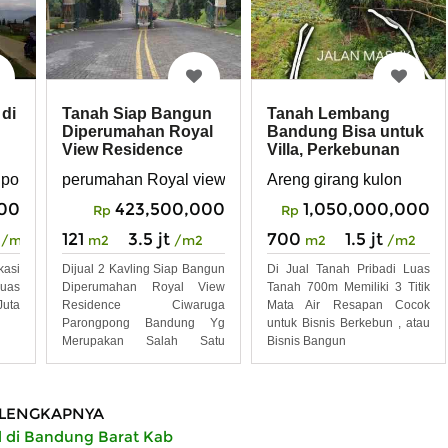
 di
Tanah Siap Bangun
Tanah Lembang
Diperumahan Royal
Bandung Bisa untuk
View Residence
Villa, Perkebunan
Ciwaruga
ngpong Bandung
perumahan Royal view residence ciwaruga parongpo
Areng girang kulon
Parongpong
000
423,500,000
1,050,000,000
Rp
Rp
121
3.5 jt
700
1.5 jt
/m2
m2
/m2
m2
/m2
asi
Dijual 2 Kavling Siap Bangun
Di Jual Tanah Pribadi Luas
Luas
Diperumahan Royal View
Tanah 700m Memiliki 3 Titik
Juta
Residence Ciwaruga
Mata Air Resapan Cocok
Parongpong Bandung Yg
untuk Bisnis Berkebun , atau
Merupakan Salah Satu
Bisnis Bangun
Perumahan
LENGKAPNYA
l di Bandung Barat Kab