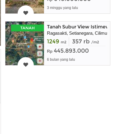
3 minggu yang lalu
Tanah Subur View Istimewa di Setia
TANAH
Ragasakti, Setianegara, Cilimus
1249
357 rb
m2
/m2
445.893.000
Rp
6 bulan yang lalu