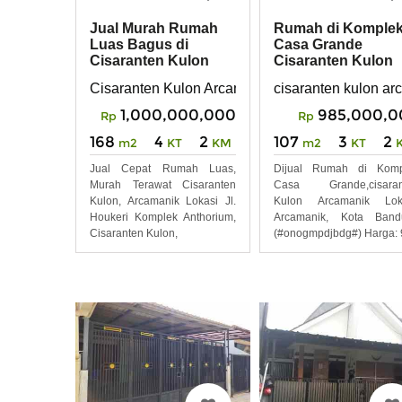
Jual Murah Rumah
Rumah di Komple
Luas Bagus di
Casa Grande
Cisaranten Kulon
Cisaranten Kulon
Arcamanik Bandung
Arcamanik Bebas
Cisaranten Kulon Arcamanik Bandung
cisaranten kulon a
Banjir S
1,000,000,000
985,000,0
Rp
Rp
168
4
2
107
3
2
m2
KT
KM
m2
KT
Jual Cepat Rumah Luas,
Dijual Rumah di Komp
Murah Terawat Cisaranten
Casa Grande,cisaran
Kulon, Arcamanik Lokasi Jl.
Kulon Arcamanik Loka
Houkeri Komplek Anthorium,
Arcamanik, Kota Band
Cisaranten Kulon,
(#onogmpdjbdg#) Harga: