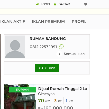
LOGIN
DAFTAR
CALCULATOR K
Harga Rp 1.
Pinjaman (PIN) 70%
IKLAN AKTIF
IKLAN PREMIUM
PROFIL
RUMAH BANDUNG
% /th
0812 2257 1991
Semua iklan
O
CALC. KPR
Untuk hasil simulasi lai
pada kotak-kotak
Simpan Bun
Dijual Rumah Tinggal 2 Lantai deng
RUMAH
Cimenyan
70
3
1
m2
KT
KM
160.000.000
Rp