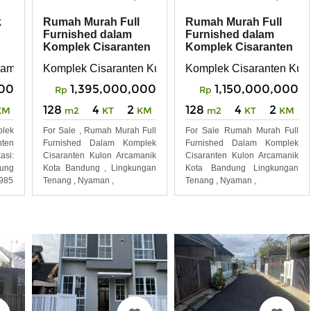
Rumah Murah Full
Rumah Murah Full
k
Furnished dalam
Furnished dalam
Komplek Cisaranten
Komplek Cisaranten
Kulon Arcamanik
Kulon Arcamanik
Komplek Cisaranten Kulon Arcamanik Kota Bandung
Komplek Cisaranten Kul
rcamanik kota bandung
1,395,000,000
1,150,000,000
00
Rp
Rp
128
4
2
128
4
2
m2
KT
KM
m2
KT
KM
KM
For Sale , Rumah Murah Full
For Sale Rumah Murah Full
lek
Furnished Dalam Komplek
Furnished Dalam Komplek
ten
Cisaranten Kulon Arcamanik
Cisaranten Kulon Arcamanik
si:
Kota Bandung , Lingkungan
Kota Bandung Lingkungan
ung
Tenang , Nyaman ,
Tenang , Nyaman ,
 985