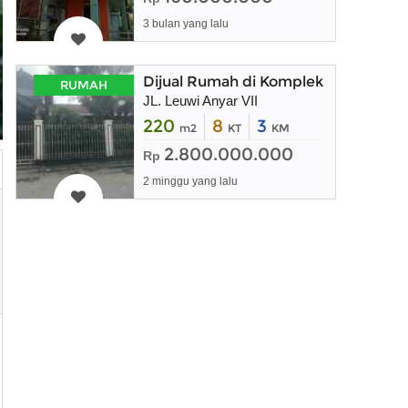
3 bulan yang lalu
Dijual Rumah di Komplek Leuwi Any
RUMAH
JL. Leuwi Anyar VII
220
8
3
m2
KT
KM
2.800.000.000
Rp
2 minggu yang lalu