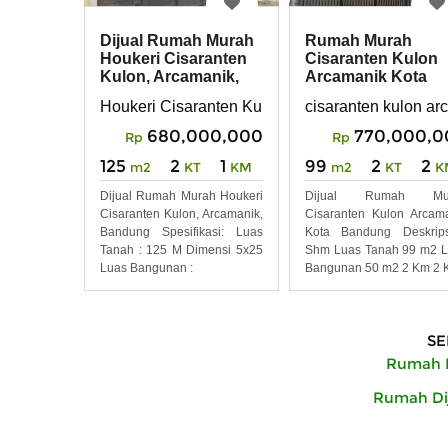
Dijual Rumah Murah
Rumah Murah
Houkeri Cisaranten
Cisaranten Kulon
Kulon, Arcamanik,
Arcamanik Kota
Bandung
Bandung
Houkeri Cisaranten Kulon, Arcamanik, Bandung
cisaranten kulon a
680,000,000
770,000,0
Rp
Rp
125
2
1
99
2
2
m2
KT
KM
m2
KT
K
Dijual Rumah Murah Houkeri
Dijual Rumah Mu
Cisaranten Kulon, Arcamanik,
Cisaranten Kulon Arcam
Bandung Spesifikasi: Luas
Kota Bandung Deskrips
Tanah : 125 M Dimensi 5x25
Shm Luas Tanah 99 m2 
Luas Bangunan :
Bangunan 50 m2 2 Km 2 K
SE
Rumah D
Rumah Dij