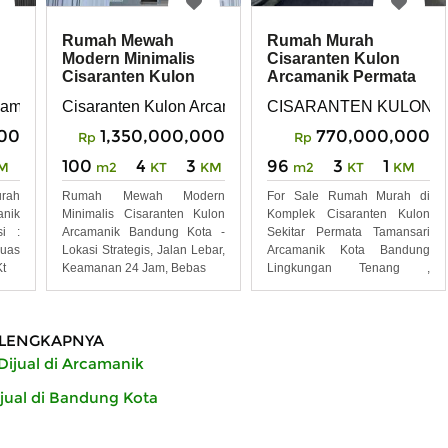
Rumah Mewah
Rumah Murah
Modern Minimalis
Cisaranten Kulon
Cisaranten Kulon
Arcamanik Permata
Arcamanik Bandung
Tamansari Bandung
rcamanik kota Bandung
Cisaranten Kulon Arcamanik Bandung Kota
CISARANTEN KULON 
Kota
00
1,350,000,000
770,000,000
Rp
Rp
100
4
3
96
3
1
M
m2
KT
KM
m2
KT
KM
rah
Rumah Mewah Modern
For Sale Rumah Murah di
anik
Minimalis Cisaranten Kulon
Komplek Cisaranten Kulon
i :
Arcamanik Bandung Kota -
Sekitar Permata Tamansari
Luas
Lokasi Strategis, Jalan Lebar,
Arcamanik Kota Bandung
t
Keamanan 24 Jam, Bebas
Lingkungan Tenang ,
Nyaman
LENGKAPNYA
ijual di Arcamanik
ual di Bandung Kota