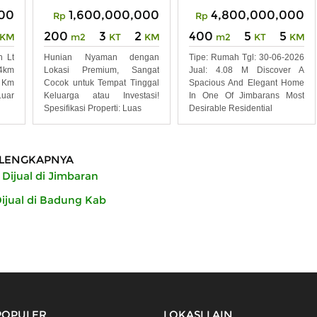
00
1,600,000,000
4,800,000,000
Rp
Rp
200
3
2
400
5
5
KM
m2
KT
KM
m2
KT
KM
n Lt
Hunian Nyaman dengan
Tipe: Rumah Tgl: 30-06-2026
 4km
Lokasi Premium, Sangat
Jual: 4.08 M Discover A
1 Km
Cocok untuk Tempat Tinggal
Spacious And Elegant Home
uar
Keluarga atau Investasi!
In One Of Jimbarans Most
Spesifikasi Properti: Luas
Desirable Residential
LENGKAPNYA
Dijual di Jimbaran
jual di Badung Kab
POPULER
LOKASI LAIN