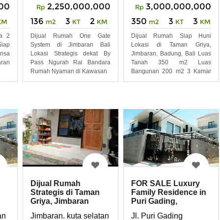
000
2,250,000,000
3,000,000,000
Rp
Rp
136
3
2
350
3
3
KM
m2
KT
KM
m2
KT
KM
la 2
Dijual Rumah One Gate
Dijual Rumah Siap Huni
Siap
System di Jimbaran Bali
Lokasi di Taman Griya,
nsa
Lokasi Strategis dekat By
Jimbaran, Badung, Bali Luas
ran
Pass Ngurah Rai Bandara
Tanah 350 m2 Luas
Rumah Nyaman di Kawasan
Bangunan 200 m2 3 Kamar
Tidur 3
Dijual Rumah
FOR SALE Luxury
Strategis di Taman
Family Residence in
Griya, Jimbaran
Puri Gading,
Jimbaran
an
Jimbaran. kuta selatan . badung
Jl. Puri Gading