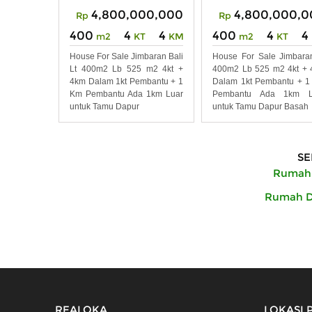
4,800,000,000
4,800,000,0
Rp
Rp
400
4
4
400
4
4
m2
KT
KM
m2
KT
House For Sale Jimbaran Bali
House For Sale Jimbara
Lt 400m2 Lb 525 m2 4kt +
400m2 Lb 525 m2 4kt +
4km Dalam 1kt Pembantu + 1
Dalam 1kt Pembantu + 
Km Pembantu Ada 1km Luar
Pembantu Ada 1km L
untuk Tamu Dapur
untuk Tamu Dapur Basah
SE
Rumah 
Rumah Di
REALOKA
LOKASI 