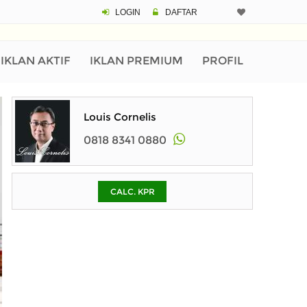
LOGIN
DAFTAR
CALCULATOR K
Harga Rp 1.
Pinjaman (PIN) 70
IKLAN AKTIF
IKLAN PREMIUM
PROFIL
% /th
Louis Cornelis
0818 8341 0880
O
CALC. KPR
Untuk hasil simulasi lai
pada kotak-kotak
Simpan Bun