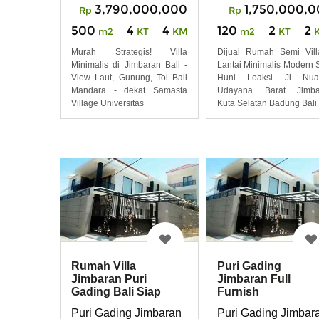
1,750,000,
3,790,000,000
Rp
Rp
120
2
2
500
4
4
m2
KT
m2
KT
KM
Dijual Rumah Semi Vil
Murah Strategis! Villa
Lantai Minimalis Modern 
Minimalis di Jimbaran Bali -
Huni Loaksi Jl Nua
View Laut, Gunung, Tol Bali
Udayana Barat Jimba
Mandara - dekat Samasta
Kuta Selatan Badung Bali
Village Universitas
Rumah Villa
Puri Gading
Jimbaran Puri
Jimbaran Full
Gading Bali Siap
Furnish
Huni Full Furnish
Puri Gading Jimbaran
Puri Gading Jimbar
Perabot