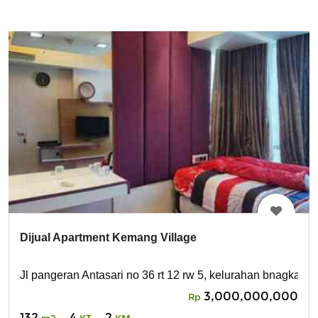
Dijual Apartment Kemang Village
Jl pangeran Antasari no 36 rt 12 rw 5, kelurahan bnagka,
3,000,000,000
Rp
132
4
2
m2
KT
KM