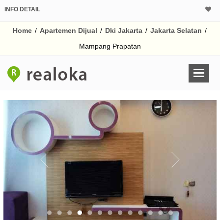
INFO DETAIL
CALCULATOR K
Home
/
Apartemen Dijual
/
Dki Jakarta
/
Jakarta Selatan
/
Harga Rp 3.
Pinjaman (PIN) 70%
Mampang Prapatan
% /th
O
Untuk hasil simulasi lai
pada kotak-kotak
Simpan Bun