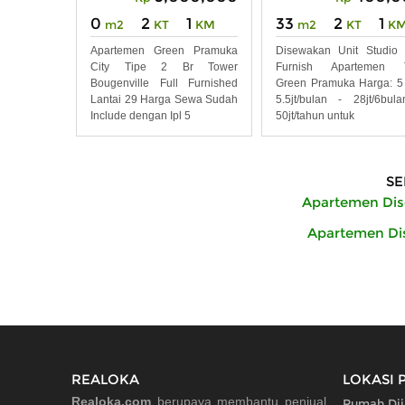
0
2
1
33
2
1
m2
KT
KM
m2
KT
K
Apartemen Green Pramuka
Disewakan Unit Studio 
City Tipe 2 Br Tower
Furnish Apartemen 
Bougenville Full Furnished
Green Pramuka Harga: 5
Lantai 29 Harga Sewa Sudah
5.5jt/bulan - 28jt/6bul
Include dengan Ipl 5
50jt/tahun untuk
SE
Apartemen Dis
Apartemen Dis
REALOKA
LOKASI 
Realoka.com
berupaya membantu penjual,
Rumah Dij