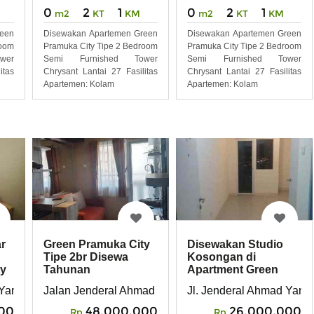
0
2
1
0
2
1
m2
KT
KM
m2
KT
KM
reen
Disewakan Apartemen Green
Disewakan Apartemen Green
room
Pramuka City Tipe 2 Bedroom
Pramuka City Tipe 2 Bedroom
wer
Semi Furnished Tower
Semi Furnished Tower
itas
Chrysant Lantai 27 Fasilitas
Chrysant Lantai 27 Fasilitas
Apartemen: Kolam
Apartemen: Kolam
r
Green Pramuka City
Disewakan Studio
Tipe 2br Disewa
Kosongan di
ty
Tahunan
Apartment Green
Pramuka City
, Rawasari, Kecamatan Cempaka Putih, Jakarta Pusat.
Yani No. Kav. 49, Rawasari, Kec. Cemp. Putih, Kota Jakarta P
Jalan Jenderal Ahmad Yani No. Kav 49, Rawasari, K
Jl. Jenderal Ahmad Yani 
00
48,000,000
26,000,000
Rp
Rp