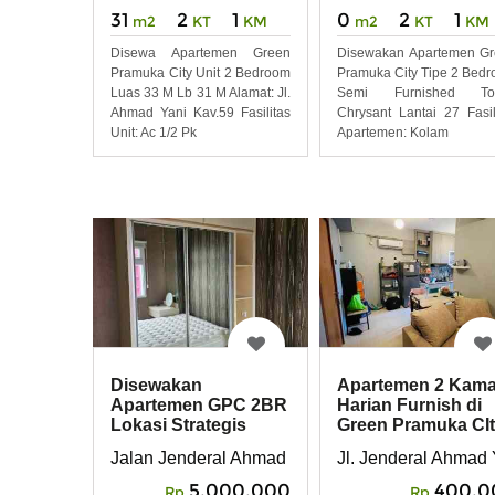
31
2
1
0
2
1
m2
KT
KM
m2
KT
KM
Disewa Apartemen Green
Disewakan Apartemen G
Pramuka City Unit 2 Bedroom
Pramuka City Tipe 2 Bed
Luas 33 M Lb 31 M Alamat: Jl.
Semi Furnished To
Ahmad Yani Kav.59 Fasilitas
Chrysant Lantai 27 Fasil
Unit: Ac 1/2 Pk
Apartemen: Kolam
Disewakan
Apartemen 2 Kama
Apartemen GPC 2BR
Harian Furnish di
Lokasi Strategis
Green Pramuka CI
Jalan Jenderal Ahmad Yani Kav. 49, RT 16 RW 9
Jl. Jenderal Ahmad 
5,000,000
400,0
Rp
Rp