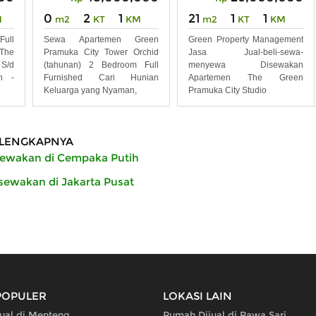
0
2
1
21
1
1
M
m2
KT
KM
m2
KT
KM
Full
Sewa Apartemen Green
Green Property Management
The
Pramuka City Tower Orchid
Jasa Jual-beli-sewa-
 S/d
(tahunan) 2 Bedroom Full
menyewa Disewakan
an -
Furnished Cari Hunian
Apartemen The Green
Keluarga yang Nyaman,
Pramuka City Studio
LENGKAPNYA
ewakan di Cempaka Putih
ewakan di Jakarta Pusat
POPULER
LOKASI LAIN
ual di Menteng
Rumah Dijual di Rawa Sari