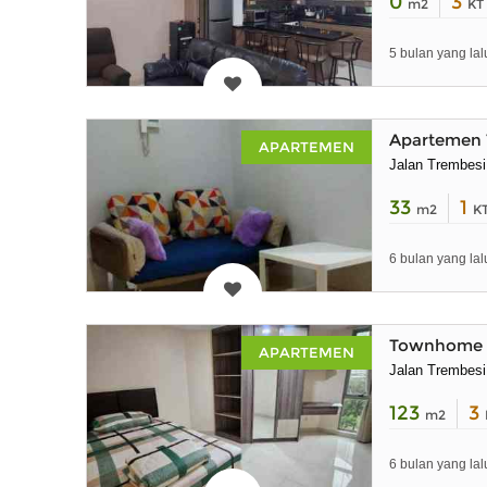
0
3
m2
KT
5 bulan yang lal
Apartemen 
APARTEMEN
Jalan Trembes
33
1
m2
K
6 bulan yang lal
Townhome A
APARTEMEN
Jalan Trembes
123
3
m2
6 bulan yang lal