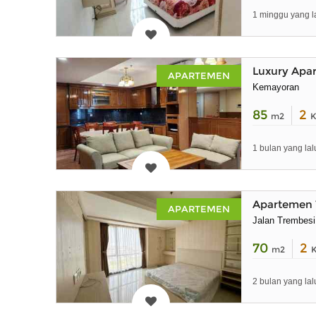
1 minggu yang l
Luxury Apa
APARTEMEN
Kemayoran
85
2
m2
K
1 bulan yang lal
Apartemen 
APARTEMEN
Jalan Trembes
70
2
m2
2 bulan yang lal