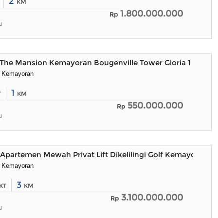
2
KM
1.800.000.000
Rp
u
The Mansion Kemayoran Bougenville Tower Gloria 1 BR
i Kemayoran
1
T
KM
550.000.000
Rp
u
partemen Mewah Privat Lift Dikelilingi Golf Kemayoran
i Kemayoran
3
KT
KM
3.100.000.000
Rp
u