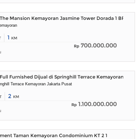
The Mansion Kemayoran Jasmine Tower Dorada 1 BR 49M
emayoran
1
T
KM
700.000.000
Rp
u
ull Furnished Dijual di Springhill Terrace Kemayoran Jakar
nghill Terrace Kemayoran Jakarta Pusat
2
T
KM
1.100.000.000
Rp
u
rtment Taman Kemayoran Condominium KT 2 1