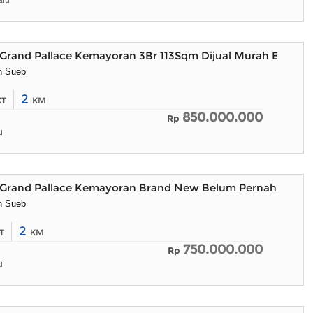
alu
Grand Pallace Kemayoran 3Br 113Sqm Dijual Murah Banget
n Sueb
2
KT
KM
850.000.000
Rp
u
Grand Pallace Kemayoran Brand New Belum Pernah Dihun
n Sueb
2
T
KM
750.000.000
Rp
u