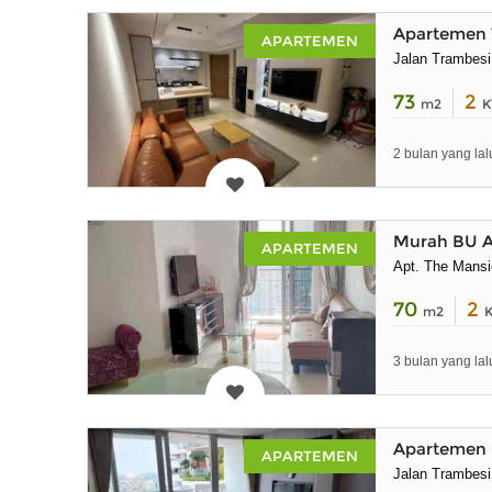
Apartemen 
APARTEMEN
Jalan Trambes
73
2
m2
K
2 bulan yang lal
Murah BU A
APARTEMEN
Apt. The Mans
70
2
m2
3 bulan yang lal
Apartemen 
APARTEMEN
Jalan Trambes