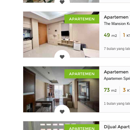
Apartemen 
APARTEMEN
The Mansion K
49
1
m2
K
7 bulan yang lal
Apartemen F
APARTEMEN
Apartemen Spri
73
3
m2
K
1 bulan yang lal
Dijual Apa
APARTEMEN