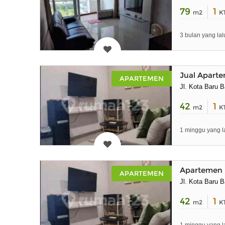
79
1
m2
K
3 bulan yang lal
Jual Apart
APARTEMEN
Jl. Kota Baru 
42
1
m2
K
1 minggu yang l
Apartemen 
APARTEMEN
Jl. Kota Baru 
42
1
m2
K