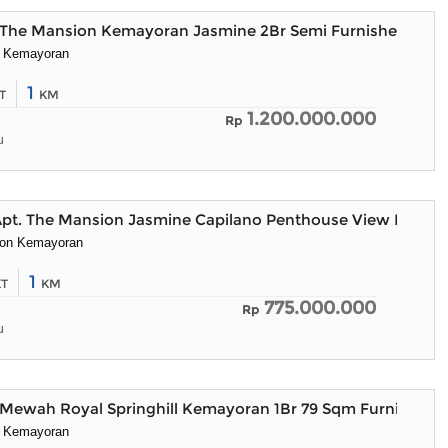
The Mansion Kemayoran Jasmine 2Br Semi Furnished Bag
i Kemayoran
1
T
KM
1.200.000.000
Rp
u
pt. The Mansion Jasmine Capilano Penthouse View Lepas,
ion Kemayoran
1
KT
KM
775.000.000
Rp
u
Mewah Royal Springhill Kemayoran 1Br 79 Sqm Furnished
i Kemayoran