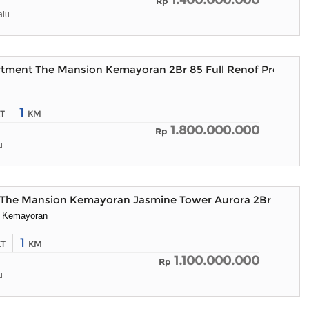
1.400.000.000
Rp
alu
rtment The Mansion Kemayoran 2Br 85 Full Renof Premium
1
T
KM
1.800.000.000
Rp
u
The Mansion Kemayoran Jasmine Tower Aurora 2Br Furnis
i Kemayoran
1
KT
KM
1.100.000.000
Rp
u