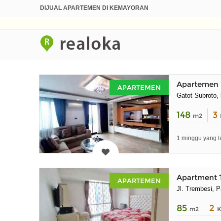
DIJUAL APARTEMEN DI KEMAYORAN
Apartemen 
APARTEMEN
Gatot Subroto, 
148
3
m2
1 minggu yang l
Apartment 
APARTEMEN
Jl. Trembesi, 
85
2
m2
K