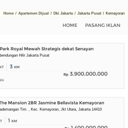
Home
/
Apartemen Dijual
/
Dki Jakarta
/
Jakarta Pusat
/
Kemayoran
HOME
PASANG IKLAN
Park Royal Mewah Strategis dekat Senayan
bendungan Hilir Jakarta Pusat
3
KT
KM
3.900.000.000
Rp
alu
The Mansion 2BR Jasmine Bellavista Kemayoran
Pademangan Tim. , Kec. Kemayoran, Jkt Utara, Jakarta 14410
1
T
KM