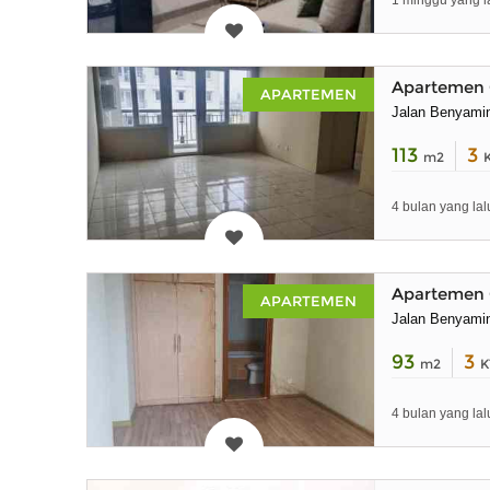
1 minggu yang l
Apartemen 
APARTEMEN
Jalan Benyami
113
3
m2
4 bulan yang lal
Apartemen 
APARTEMEN
Jalan Benyami
93
3
m2
K
4 bulan yang lal