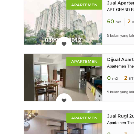
Jual Apart
APARTEMEN
APT GRAND PAL
60
2
m2
5 bulan yang lal
Dijual Apa
APARTEMEN
Apartemen The
0
2
m2
KT
5 bulan yang lal
Jual Rugi 
APARTEMEN
Apartemen The