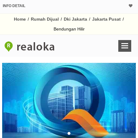
INFO DETAIL
CALCULATOR K
Home
/
Rumah Dijual
/
Dki Jakarta
/
Jakarta Pusat
/
Harga Rp 1
Pinjaman (PIN) 70
Bendungan Hilir
% /th
O
Untuk hasil simulasi lai
pada kotak-kotak
Simpan Bun