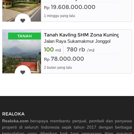
19.608.000.000
Rp
1 minggu yang lalu
Tanah Kavling SHM Zona Kuning Bisa 
TANAH
Jalan Raya Sukamakmur Jonggol
100
780 rb
m2
/m2
78.000.000
Rp
2 bulan yang lalu
REALOKA
Realoka.com
berupaya membantu penjual, pembeli dan penyewa
properti di seluruh Indonesia sejak tahun 2017 dengan berbagai
kemudahan yang diberikan baik bagi pemasang iklan maupun