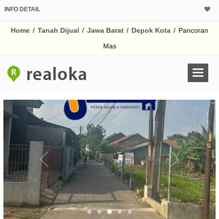
INFO DETAIL
CALCULATOR K
Home
/
Tanah Dijual
/
Jawa Barat
/
Depok Kota
/
Pancoran
Harga
Pinjaman (PIN) 70%
Mas
% /th
O
Untuk hasil simulasi lai
pada kotak-kotak
Simpan Bun