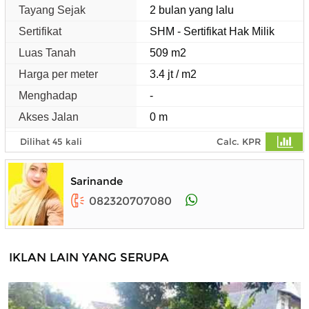
Tayang Sejak
2 bulan yang lalu
Sertifikat
SHM - Sertifikat Hak Milik
Luas Tanah
509 m2
Harga per meter
3.4 jt / m2
Menghadap
-
Akses Jalan
0 m
Dilihat 45 kali
Calc. KPR
Sarinande
082320707080
IKLAN LAIN YANG SERUPA