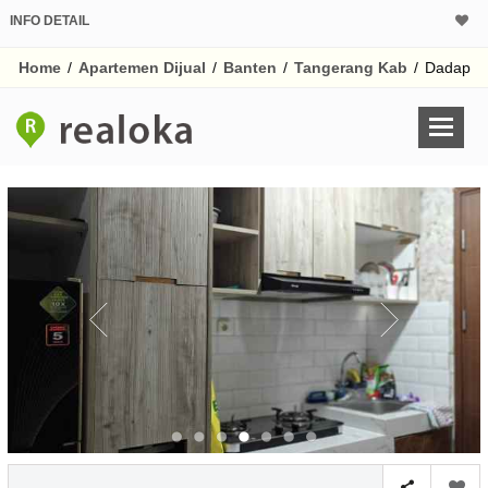
INFO DETAIL
CALCULATOR K
Home
/
Apartemen Dijual
/
Banten
/
Tangerang Kab
/
Dadap
Harga Rp 2
Pinjaman (PIN) 70
% /th
O
Untuk hasil simulasi lai
pada kotak-kotak
Simpan Bun