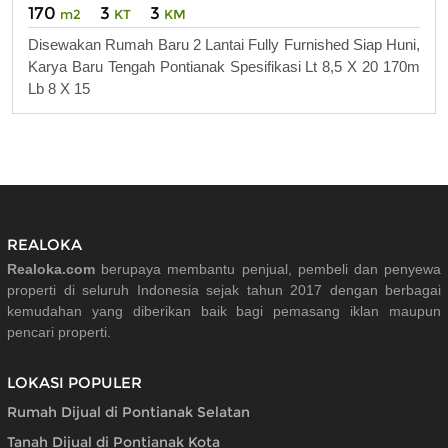
170
3
3
m2
KT
KM
Disewakan Rumah Baru 2 Lantai Fully Furnished Siap Huni,
Karya Baru Tengah Pontianak Spesifikasi Lt 8,5 X 20 170m
Lb 8 X 15
REALOKA
Realoka.com
berupaya membantu penjual, pembeli dan penyewa
properti di seluruh Indonesia sejak tahun 2017 dengan berbagai
kemudahan yang diberikan baik bagi pemasang iklan maupun
pencari properti.
LOKASI POPULER
Rumah Dijual di Pontianak Selatan
Tanah Dijual di Pontianak Kota