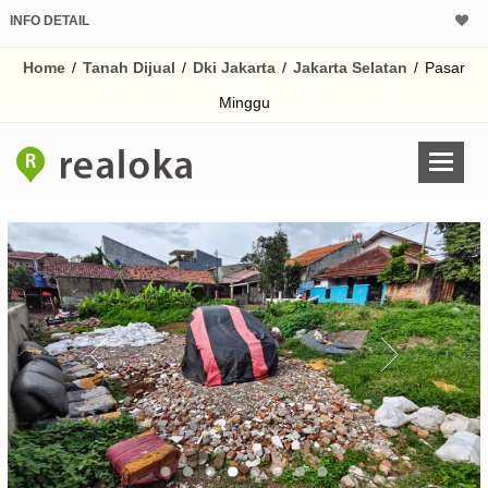
INFO DETAIL
CALCULATOR K
Home
/
Tanah Dijual
/
Dki Jakarta
/
Jakarta Selatan
/
Pasar
Harga
Pinjaman (PIN) 70%
Minggu
% /th
O
Untuk hasil simulasi lai
pada kotak-kotak
Simpan Bun