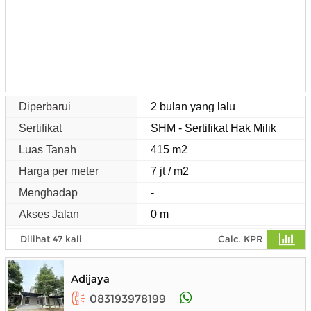
Diperbarui
2 bulan yang lalu
Sertifikat
SHM - Sertifikat Hak Milik
Luas Tanah
415 m2
Harga per meter
7 jt / m2
Menghadap
-
Akses Jalan
0 m
Dilihat 47 kali
Calc. KPR
Adijaya
083193978199