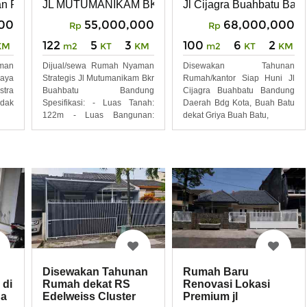
AHBATU BANDUNG
n Raya Rancasawo Ciwastra Buahbatu
JL MUTUMANIKAM BKR BUAHBATU BANDUNG
Jl Cijagra Buahbatu Ban
00
55,000,000
68,000,000
Rp
Rp
122
5
3
100
6
2
KM
m2
KT
KM
m2
KT
KM
man
Dijual/sewa Rumah Nyaman
Disewakan Tahunan
Raya
Strategis Jl Mutumanikam Bkr
Rumah/kantor Siap Huni Jl
tra
Buahbatu Bandung
Cijagra Buahbatu Bandung
idak
Spesifikasi: - Luas Tanah:
Daerah Bdg Kota, Buah Batu
122m - Luas Bangunan:
dekat Griya Buah Batu,
132m
Disewakan Tahunan
Rumah Baru
 di
Rumah dekat RS
Renovasi Lokasi
ga
Edelweiss Cluster
Premium jl