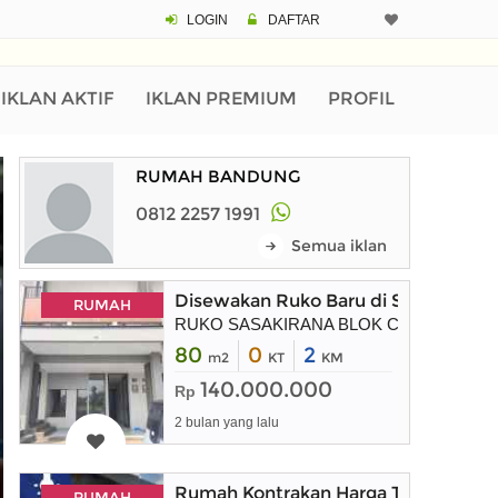
LOGIN
DAFTAR
IKLAN AKTIF
IKLAN PREMIUM
PROFIL
RUMAH BANDUNG
0812 2257 1991
Semua iklan
Disewakan Ruko Baru di Sasakirana B
RUMAH
RUKO SASAKIRANA BLOK C No. 58 KBP
80
0
2
m2
KT
KM
140.000.000
Rp
2 bulan yang lalu
Rumah Kontrakan Harga Terjangkau 
RUMAH