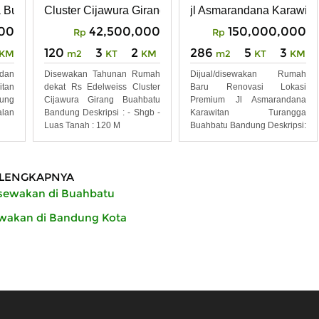
Cijawura Girang
Asmarandana
a Buahbatu Bandung Kota
Cluster Cijawura Girang Buahbatu Bandung
jl Asmarandana Karawit
Karawitan Turangga
000
42,500,000
150,000,000
Rp
Rp
120
3
2
286
5
3
KM
m2
KT
KM
m2
KT
KM
dan
Disewakan Tahunan Rumah
Dijual/disewakan Rumah
tan
dekat Rs Edelweiss Cluster
Baru Renovasi Lokasi
dung
Cijawura Girang Buahbatu
Premium Jl Asmarandana
alan
Bandung Deskripsi : - Shgb -
Karawitan Turangga
Luas Tanah : 120 M
Buahbatu Bandung Deskripsi:
- Shm -
LENGKAPNYA
sewakan di Buahbatu
wakan di Bandung Kota