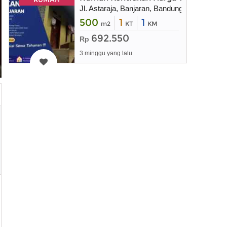
Jl. Astaraja, Banjaran, Bandung Selatan, Jaw
500
1
1
m2
KT
KM
692.550
Rp
3 minggu yang lalu