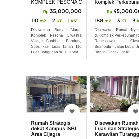
KOMPLEK PESONA CIWASTRA VILLAGE BU
Komplek Perkebuna
Bandung
Buahbatu
35,000,000
45,000,0
Rp
Rp
110
2
1
188
3
3
m2
KT
KM
m2
KT
Disewakan Rumah Murah
Disewakan Rumah Nya
Komplek Pesona Ciwastra
di Komplek Perkebunan 
Village Buahbatu Bandung
Rancasawo Ciwas
Spesifikasi Luas Tanah 110
Buahbatu - Jalan Lebar ,t
Luas Bangunan 90 1 Lantai
Banjir - Cocok untuk
Rumah Strategis
Disewakan Rumah
dekat Kampus ISBI
Luas dan Strategis
Area Cijagra
Karawitan Turang