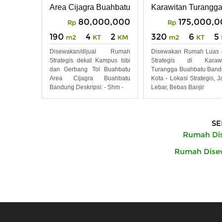
Buahbatu Bandung
Buahbatu
Area Cijagra Buahbatu Bandung
Karawitan Turangg
80,000,000
175,000,
Rp
Rp
190
4
2
320
6
5
m2
KT
KM
m2
KT
Disewakan/dijual Rumah
Disewakan Rumah Luas 
Strategis dekat Kampus Isbi
Strategis di Karawi
dan Gerbang Tol Buahbatu
Turangga Buahbatu Ban
Area Cijagra Buahbatu
Kota - Lokasi Strategis, J
Bandung Deskripsi: - Shm -
Lebar, Bebas Banjir
SE
Rumah Di
Rumah Dise