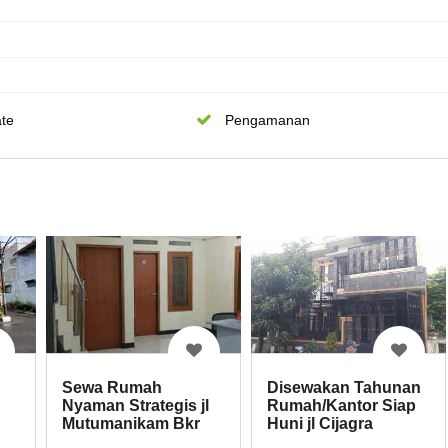
te
Pengamanan
Sewa Rumah
Disewakan Tahunan
Nyaman Strategis jl
Rumah/Kantor Siap
Mutumanikam Bkr
Huni jl Cijagra
ra
Buahbatu Bandung
Buahbatu Bandung