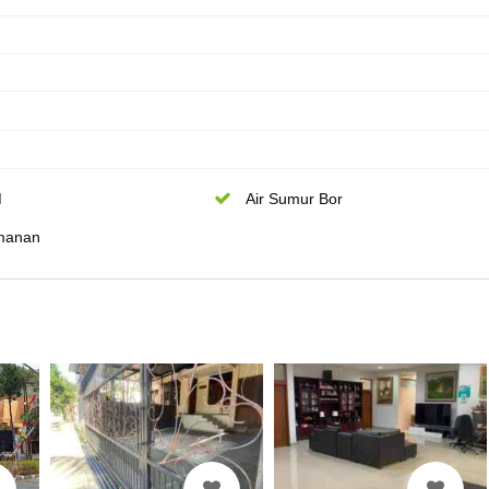
M
Air Sumur Bor
manan