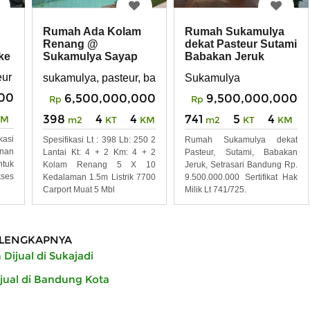
Rumah Ada Kolam
Rumah Sukamulya
Renang @
dekat Pasteur Sutami
ke
Sukamulya Sayap
Babakan Jeruk
Pasteur Babakan
Setrasari Bandun
Sukajadi , Bandung
eur
sukamulya, pasteur, babakan jeruk
Sukamulya
Jeruk Sutami
Bandung
00
6,500,000,000
9,500,000,000
Rp
Rp
398
4
4
741
5
4
KM
m2
KT
KM
m2
KT
KM
kasi
Spesifikasi Lt : 398 Lb: 250 2
Rumah Sukamulya dekat
unan
Lantai Kt: 4 + 2 Km: 4 + 2
Pasteur, Sutami, Babakan
tuk
Kolam Renang 5 X 10
Jeruk, Setrasari Bandung Rp.
kses
Kedalaman 1.5m Listrik 7700
9.500.000.000 Sertifikat Hak
Carport Muat 5 Mbl
Milik Lt 741/725.
LENGKAPNYA
Dijual di Sukajadi
ual di Bandung Kota