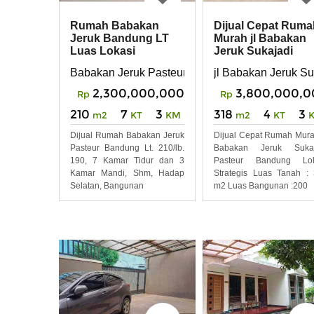
Rumah Babakan
Dijual Cepat Ruma
Jeruk Bandung LT
Murah jl Babakan
Luas Lokasi
Jeruk Sukajadi
Strategis dekat Tol
Pasteur Bandung
Babakan Jeruk Pasteur
jl Babakan Jeruk Su
Pasteur
2,300,000,000
3,800,000,0
Rp
Rp
210
7
3
318
4
3
m2
KT
KM
m2
KT
Dijual Rumah Babakan Jeruk
Dijual Cepat Rumah Mura
Pasteur Bandung Lt. 210/lb.
Babakan Jeruk Sukaj
190, 7 Kamar Tidur dan 3
Pasteur Bandung Lok
Kamar Mandi, Shm, Hadap
Strategis Luas Tanah :
Selatan, Bangunan
m2 Luas Bangunan :200