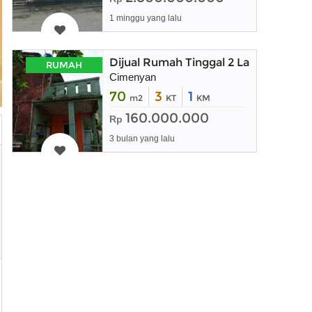
1 minggu yang lalu
Dijual Rumah Tinggal 2 Lantai deng
RUMAH
Cimenyan
70
3
1
m2
KT
KM
160.000.000
Rp
3 bulan yang lalu