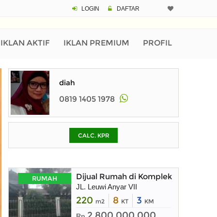
LOGIN
DAFTAR
CALCULATOR K
Harga Rp 8.
Pinjaman (PIN) 70%
IKLAN AKTIF
IKLAN PREMIUM
PROFIL
% /th
diah
0819 1405 1978
O
CALC. KPR
Untuk hasil simulasi lai
pada kotak-kotak
Simpan Bun
Dijual Rumah di Komplek Leuwi Any
RUMAH
JL. Leuwi Anyar VII
220
8
3
m2
KT
KM
2.800.000.000
Rp