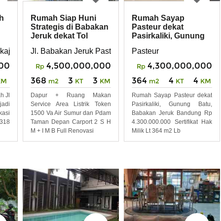
h
Rumah Siap Huni
Rumah Sayap
Strategis di Babakan
Pasteur dekat
Jeruk dekat Tol
Pasirkaliki, Gunung
Pasteur Bandung
Batu, Babakan Jeruk
kajadi Pasteur Bandung lokasi strategis
Jl. Babakan Jeruk Pasteur
Pasteur
Band
00
4,500,000,000
4,300,000,000
Rp
Rp
368
3
3
364
4
4
KM
m2
KT
KM
m2
KT
KM
h Jl
Dapur + Ruang Makan
Rumah Sayap Pasteur dekat
adi
Service Area Listrik Token
Pasirkaliki, Gunung Batu,
asi
1500 Va Air Sumur dan Pdam
Babakan Jeruk Bandung Rp
 318
Taman Depan Carport 2 S H
4.300.000.000 Sertifikat Hak
M + I M B Full Renovasi
Milik Lt 364 m2 Lb