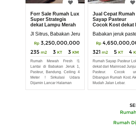
Forr Sale Rumah Lux
Jual Cepat Rumah
Super Strategis
Sayap Pasteur
dekat Lampu Merah
Cocok Kost dekat 
Pasteur
Univ Maranatha
Jl Sitrus, Babakan Jeruk I, Pasteur, Sukagalih, 
Babakan jeruk past
3,250,000,000
4,650,000,0
Rp
Rp
235
3
3
321
5
4
m2
KT
KM
m2
KT
Rumah Mewah Fresh !1
Rumah Sayap Pasteur Lo
Lantai di Babakan Jeruk 1,
dekat dari Mainroad Junj
Pasteur, Bandung. Ceiling 4
Pasteur. Cocok un
Meter ! Sirkulasi Udara
Dibangun Rumah Kost. A
Dijamin Lancar Halaman
Mudah Jalan Lebar.
SE
Rumah 
Rumah Dij