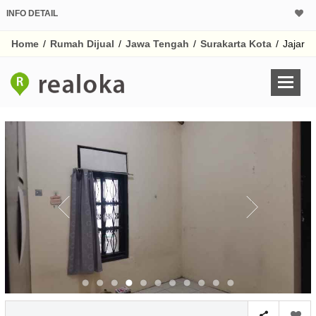
INFO DETAIL
CALCULATOR K
Home
/
Rumah Dijual
/
Jawa Tengah
/
Surakarta Kota
/
Jajar
Harga Rp 1.
Pinjaman (PIN) 70
% /th
O
Untuk hasil simulasi lai
pada kotak-kotak
Simpan Bun