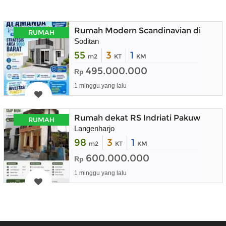
Rumah Modern Scandinavian di Kart
RUMAH
Soditan
55
3
1
m2
KT
KM
495.000.000
Rp
1 minggu yang lalu
Rumah dekat RS Indriati Pakuwon Mal
RUMAH
Langenharjo
98
3
1
m2
KT
KM
600.000.000
Rp
1 minggu yang lalu