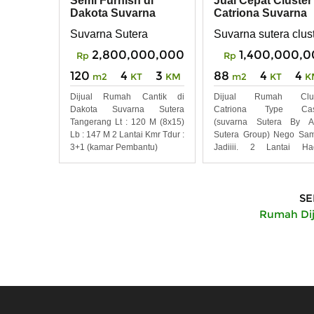
Semi Furnish di
Jual Cepat Cluster
Dakota Suvarna
Catriona Suvarna
Sutera Tangerang
Sutera Tangerang
Suvarna Sutera
Suvarna sutera clust
2,800,000,000
1,400,000,
Rp
Rp
120
4
3
88
4
4
m2
KT
KM
m2
KT
K
Dijual Rumah Cantik di
Dijual Rumah Clus
Dakota Suvarna Sutera
Catriona Type Cas
Tangerang Lt : 120 M (8x15)
(suvarna Sutera By A
Lb : 147 M 2 Lantai Kmr Tdur :
Sutera Group) Nego Sa
3+1 (kamar Pembantu)
Jadiiii. 2 Lantai Ha
Selatan
SE
Rumah Dij