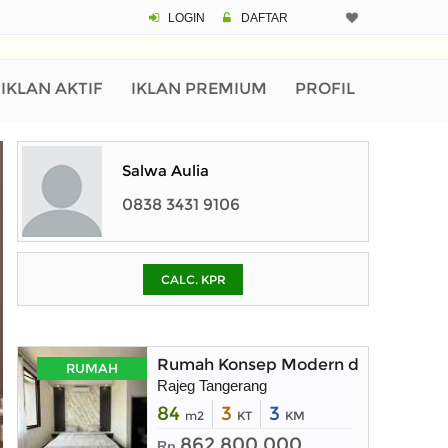
LOGIN
DAFTAR
CALCULATOR K
Harga Rp 1.
Pinjaman (PIN) 70%
IKLAN AKTIF
IKLAN PREMIUM
PROFIL
% /th
Salwa Aulia
0838 3431 9106
O
CALC. KPR
Untuk hasil simulasi lai
pada kotak-kotak
Simpan Bun
Rumah Konsep Modern di Pasar Kem
RUMAH
Rajeg Tangerang
84
3
3
m2
KT
KM
862.800.000
Rp