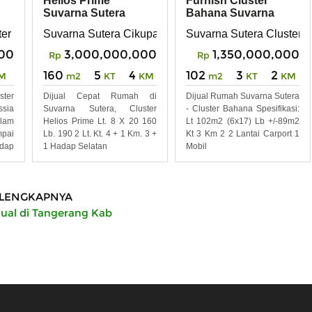
Helios Prime
Furnish Cluster
Suvarna Sutera
Bahana Suvarna
Cikupa Tangerang
Sutera
er catriona
Suvarna Sutera Cikupa Tangerang
Suvarna Sutera Cluster 
000
3,000,000,000
1,350,000,000
Rp
Rp
160
5
4
102
3
2
M
m2
KT
KM
m2
KT
KM
ter
Dijual Cepat Rumah di
Dijual Rumah Suvarna Sutera
sia
Suvarna Sutera, Cluster
- Cluster Bahana Spesifikasi:
lam
Helios Prime Lt. 8 X 20 160
Lt 102m2 (6x17) Lb +/-89m2
mpai
Lb. 190 2 Lt. Kt. 4 + 1 Km. 3 +
Kt 3 Km 2 2 Lantai Carport 1
dap
1 Hadap Selatan
Mobil
LENGKAPNYA
ual di Tangerang Kab