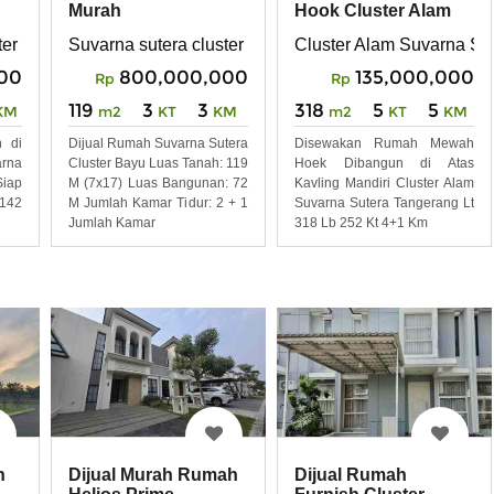
Hook Cluster Alam
Murah
Suvarna Sutera
 Wanakerta, Kec. Sindang Jaya, Kabupaten Tangerang, Banten 
Cluster Alam Suvarna Su
ter chiara tangerang
Suvarna sutera cluster bayu
135,000,000
000
800,000,000
Rp
Rp
318
5
5
119
3
3
m2
KT
KM
KM
m2
KT
KM
Disewakan Rumah Mewah
 di
Dijual Rumah Suvarna Sutera
Hoek Dibangun di Atas
rna
Cluster Bayu Luas Tanah: 119
Kavling Mandiri Cluster Alam
Siap
M (7x17) Luas Bangunan: 72
Suvarna Sutera Tangerang Lt
 142
M Jumlah Kamar Tidur: 2 + 1
318 Lb 252 Kt 4+1 Km
Jumlah Kamar
h
Dijual Murah Rumah
Dijual Rumah