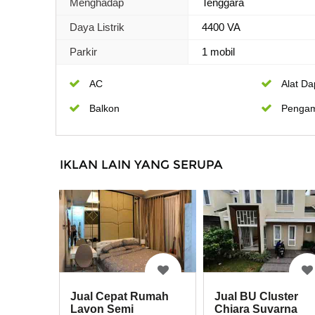
Menghadap
Tenggara
Daya Listrik
4400 VA
Parkir
1 mobil
AC
Alat Da
Balkon
Penga
IKLAN LAIN YANG SERUPA
Jual Cepat Rumah
Jual BU Cluster
Lavon Semi
Chiara Suvarna