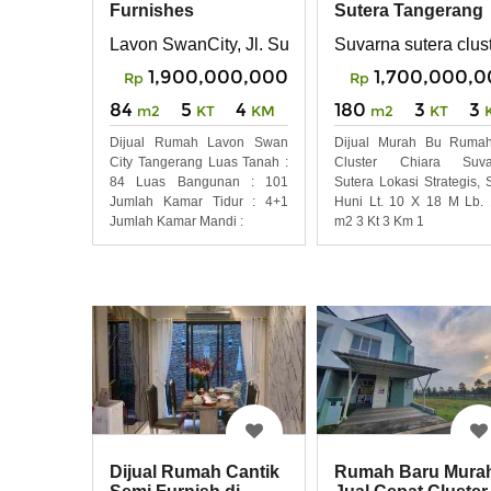
Furnishes
Sutera Tangerang
Lavon SwanCity, Jl. Suvarna Sutera Boulevard,
Suvarna sutera clus
1,900,000,000
1,700,000,
Rp
Rp
84
5
4
180
3
3
m2
KT
KM
m2
KT
Dijual Rumah Lavon Swan
Dijual Murah Bu Rumah
City Tangerang Luas Tanah :
Cluster Chiara Suva
84 Luas Bangunan : 101
Sutera Lokasi Strategis, 
Jumlah Kamar Tidur : 4+1
Huni Lt. 10 X 18 M Lb.
Jumlah Kamar Mandi :
m2 3 Kt 3 Km 1
Dijual Rumah Cantik
Rumah Baru Mura