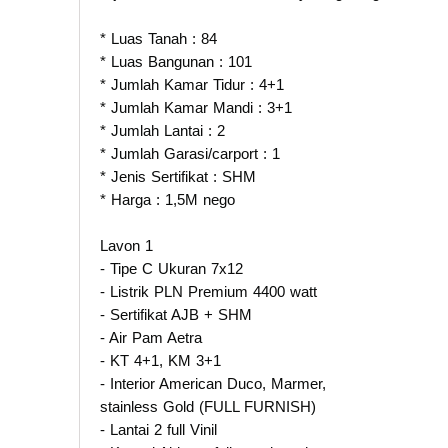
* Luas Tanah : 84
* Luas Bangunan : 101
* Jumlah Kamar Tidur : 4+1
* Jumlah Kamar Mandi : 3+1
* Jumlah Lantai : 2
* Jumlah Garasi/carport : 1
* Jenis Sertifikat : SHM
* Harga : 1,5M nego
Lavon 1
- Tipe C Ukuran 7x12
- Listrik PLN Premium 4400 watt
- Sertifikat AJB + SHM
- Air Pam Aetra
- KT 4+1, KM 3+1
- Interior American Duco, Marmer,
stainless Gold (FULL FURNISH)
- Lantai 2 full Vinil