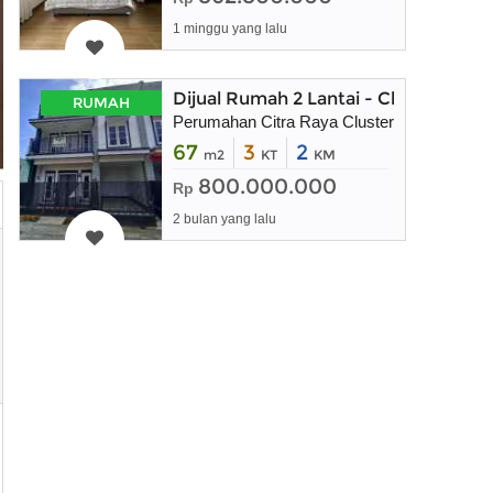
1 minggu yang lalu
Dijual Rumah 2 Lantai - Cluster Grah
RUMAH
Perumahan Citra Raya Cluster Graha Raflesi
67
3
2
m2
KT
KM
800.000.000
Rp
2 bulan yang lalu