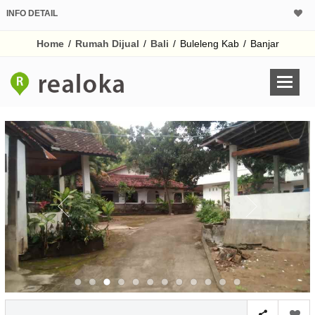
INFO DETAIL
CALCULATOR K
Home
/
Rumah Dijual
/
Bali
/
Buleleng Kab
/
Banjar
Harga Rp 4.
Pinjaman (PIN) 70%
% /th
O
Untuk hasil simulasi lai
pada kotak-kotak
Simpan Bun