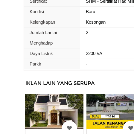
Sertifikat
SHM - Sertifikat Hak Mil
Kondisi
Baru
Kelengkapan
Kosongan
Jumlah Lantai
2
Menghadap
Daya Listrik
2200 VA
Parkir
-
IKLAN LAIN YANG SERUPA