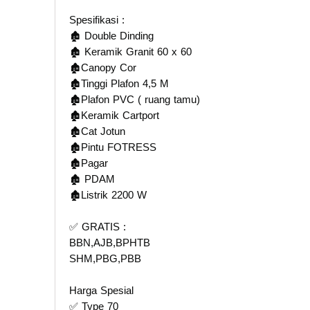
Spesifikasi :
🏚️ Double Dinding
🏚️ Keramik Granit 60 x 60
🏚️Canopy Cor
🏚️Tinggi Plafon 4,5 M
🏚️Plafon PVC ( ruang tamu)
🏚️Keramik Cartport
🏚️Cat Jotun
🏚️Pintu FOTRESS
🏚️Pagar
🏚️ PDAM
🏚️Listrik 2200 W
✅ GRATIS :
BBN,AJB,BPHTB
SHM,PBG,PBB
Harga Spesial
✅ Type 70