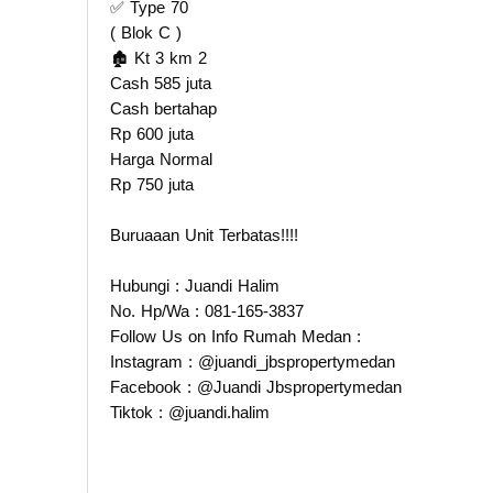
✅ Type 70
( Blok C )
🏚️ Kt 3 km 2
Cash 585 juta
Cash bertahap
Rp 600 juta
Harga Normal
Rp 750 juta
Buruaaan Unit Terbatas!!!!
Hubungi : Juandi Halim
No. Hp/Wa : 081-165-3837
Follow Us on Info Rumah Medan :
Instagram : @juandi_jbspropertymedan
Facebook : @Juandi Jbspropertymedan
Tiktok : @juandi.halim