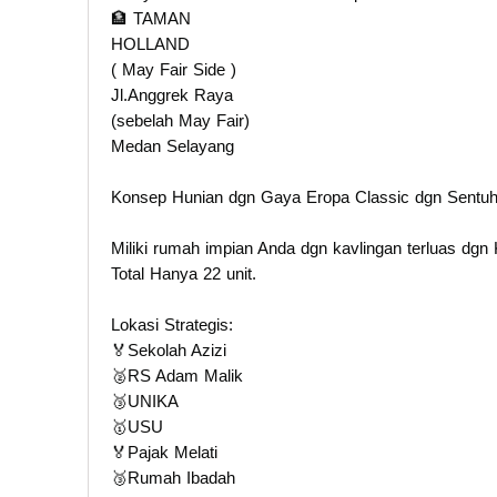
🏦 TAMAN
HOLLAND
( May Fair Side )
Jl.Anggrek Raya
(sebelah May Fair)
Medan Selayang
Konsep Hunian dgn Gaya Eropa Classic dgn Sentuh
Miliki rumah impian Anda dgn kavlingan terluas dgn K
Total Hanya 22 unit.
Lokasi Strategis:
🏅Sekolah Azizi
🥈RS Adam Malik
🥉UNIKA
🥇USU
🏅Pajak Melati
🥉Rumah Ibadah