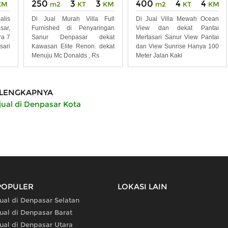
250
3
3
400
4
4
KM
m2
KT
KM
m2
KT
KM
lis
Di Jual Murah Villa Full
Di Jual Villa Mewah Ocean
sar,
Furnished di Penyaringan
View dan dekat Pantai
ra 7
Sanur Denpasar dekat
Mertasari Sanur View Pantai
sari
Kawasan Elite Renon. dekat
dan View Sunrise Hanya 100
Menuju Mc Donalds , Rs
Meter Jalan Kaki
LENGKAPNYA
ual di Denpasar Kota
POPULER
LOKASI LAIN
ual di Denpasar Selatan
ual di Denpasar Barat
ual di Denpasar Utara