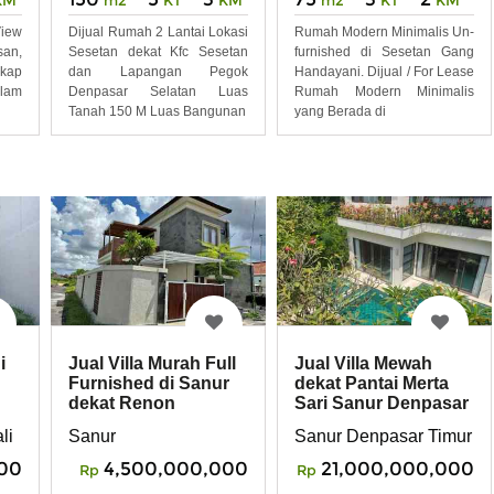
iew
Dijual Rumah 2 Lantai Lokasi
Rumah Modern Minimalis Un-
san,
Sesetan dekat Kfc Sesetan
furnished di Sesetan Gang
gkap
dan Lapangan Pegok
Handayani. Dijual / For Lease
olam
Denpasar Selatan Luas
Rumah Modern Minimalis
Tanah 150 M Luas Bangunan
yang Berada di
i
Jual Villa Murah Full
Jual Villa Mewah
Furnished di Sanur
dekat Pantai Merta
dekat Renon
Sari Sanur Denpasar
Denpasar Timur
Timur
li
Sanur
Sanur Denpasar Timur
00
4,500,000,000
21,000,000,000
Rp
Rp