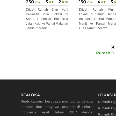
250
3
2
150
4
3
m2
KT
KM
m2
KT
Dijual Rumah Siap Huni
Dijual Rumah Minima
Kawasan Villa Lokasi di
Lokasi di Sanur, Denpa
Sanur, Denpasar, Bali Bisa
Bali dekat Rs Bali Manda
Jalan Kaki ke Pantai Matahari
Menit ke Pantai Merta
Terbit - 7 Menit
Luas Tanah 150 m2
SE
Rumah Dij
REALOKA
LOKASI 
Realoka.com
berupaya membantu penjual,
Rumah Dij
pembeli dan penyewa properti di seluruh
Rumah Dij
Indonesia sejak tahun 2017 dengan
Rumah Dij