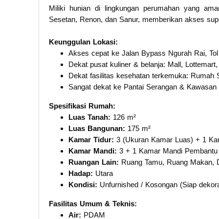
Miliki hunian di lingkungan perumahan yang ama
Sesetan, Renon, dan Sanur, memberikan akses super 
Keunggulan Lokasi:
Akses cepat ke Jalan Bypass Ngurah Rai, Tol
Dekat pusat kuliner & belanja: Mall, Lottemart,
Dekat fasilitas kesehatan terkemuka: Rumah S
Sangat dekat ke Pantai Serangan & Kawasan 
Spesifikasi Rumah:
Luas Tanah:
126 m²
Luas Bangunan:
175 m²
Kamar Tidur:
3 (Ukuran Kamar Luas) + 1 K
Kamar Mandi:
3 + 1 Kamar Mandi Pembantu
Ruangan Lain:
Ruang Tamu, Ruang Makan, D
Hadap:
Utara
Kondisi:
Unfurnished / Kosongan (Siap dekora
Fasilitas Umum & Teknis:
Air:
PDAM