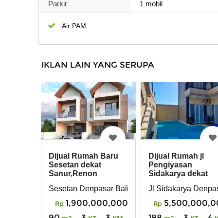
Parkir
1 mobil
Air PAM
IKLAN LAIN YANG SERUPA
Dijual Rumah Baru
Dijual Rumah jl
Sesetan dekat
Pengiyasan
Sanur,Renon
Sidakarya dekat
Denpasar Bali
Sanur, Renon
Sesetan Denpasar Bali
Jl Sidakarya Denpas
Denpasar Bali
1,900,000,000
5,500,000,0
Rp
Rp
90
3
3
188
3
4
m2
KT
KM
m2
KT