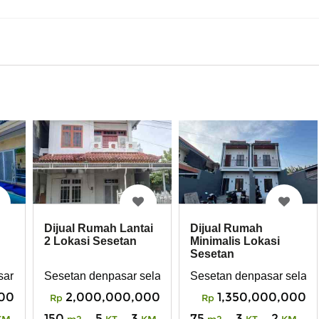
Dijual Rumah Lantai
Dijual Rumah
2 Lokasi Sesetan
Minimalis Lokasi
Sesetan
ar Selatan Bali
Sesetan denpasar selatan
Sesetan denpasar selata
00
2,000,000,000
1,350,000,000
Rp
Rp
150
5
3
75
3
2
KM
m2
KT
KM
m2
KT
KM