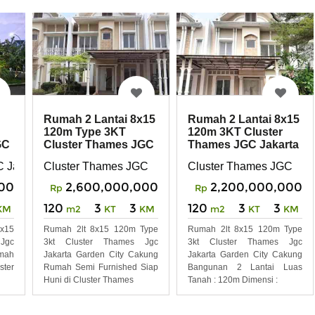
Rumah 2 Lantai 8x15
Rumah 2 Lantai 8x15
120m Type 3KT
120m 3KT Cluster
GC
Cluster Thames JGC
Thames JGC Jakarta
y
Jakarta Garden City
Garden City
 Jakarta Garden City
Cluster Thames JGC
Cluster Thames JGC
00
2,600,000,000
2,200,000,000
Rp
Rp
120
3
3
120
3
3
KM
m2
KT
KM
m2
KT
KM
x15
Rumah 2lt 8x15 120m Type
Rumah 2lt 8x15 120m Type
 Jgc
3kt Cluster Thames Jgc
3kt Cluster Thames Jgc
umah
Jakarta Garden City Cakung
Jakarta Garden City Cakung
ster
Rumah Semi Furnished Siap
Bangunan 2 Lantai Luas
Huni di Cluster Thames
Tanah : 120m Dimensi :