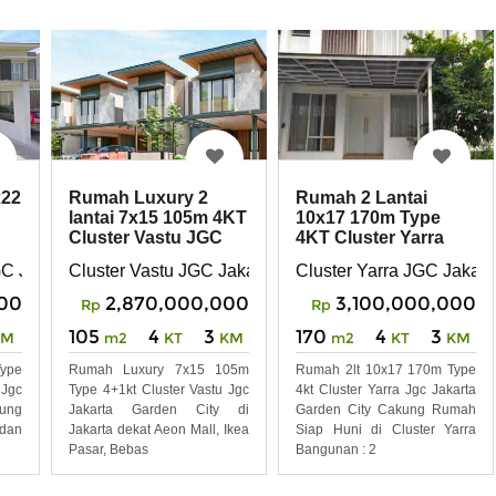
x22
Rumah Luxury 2
Rumah 2 Lantai
lantai 7x15 105m 4KT
10x17 170m Type
Cluster Vastu JGC
4KT Cluster Yarra
en
Jakarta Garden City
JGC Jakarta Garden
C Jakarta Garden City
Cluster Vastu JGC Jakarta Garden City
Cluster Yarra JGC Jakart
City
00
2,870,000,000
3,100,000,000
Rp
Rp
105
4
3
170
4
3
KM
m2
KT
KM
m2
KT
KM
Type
Rumah Luxury 7x15 105m
Rumah 2lt 10x17 170m Type
Jgc
Type 4+1kt Cluster Vastu Jgc
4kt Cluster Yarra Jgc Jakarta
kung
Jakarta Garden City di
Garden City Cakung Rumah
dan
Jakarta dekat Aeon Mall, Ikea
Siap Huni di Cluster Yarra
Pasar, Bebas
Bangunan : 2