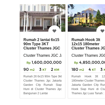
Rumah 2 lantai 6x15
Rumah Hook 3lt
90m Type 3KT
12x15 180meter
Cluster Thames JGC
Cluster Thames J
Jakarta Garden City
Jakarta Garden Cit
Cluster Thames JGC Jakarta Garden City
Cluster Thames JGC
1,600,000,000
4,850,000,0
Rp
Rp
90
3
2
180
4
3
m2
KT
KM
m2
KT
Rumah 2lt 6x15 90m Type 3kt
Rumah Hoek 3lt 12
Cluster Thames Jgc Jakarta
180meter Cluster Thames
Garden City Rumah Siap
Jakarta Garden City R
Huni di Cluster Thames Jgc
Hoek Siap Huni di Clu
Bangunan 2 Lantai
Thames Jgc Luas Tanah :