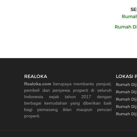
SE
Rumah 
Rumah Dij
REALOKA
LOKASI 
Realoka.com
berupaya membantu penjual,
Rumah Dij
pembeli dan penyewa properti di seluruh
Rumah Dij
Indonesia sejak tahun 2017 dengan
Rumah Dij
berbagai kemudahan yang diberikan baik
Rumah Di
bagi pemasang iklan maupun pencari
Rumah Dij
properti.