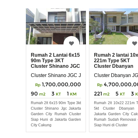
Rumah 2 Lantai 6x15
Rumah 2 lantai 10
90m Type 3KT
221m Type 5KT
Cluster Shinano JGC
Cluster Dbanyan
Jakarta Garden City
JGC Jakarta Gard
Cluster Shinano JGC Jakarta Garden City
Cluster Dbanyan JG
City
1,700,000,000
4,700,000,0
Rp
Rp
90
3
1
221
5
3
m2
KT
KM
m2
KT
Rumah 2lt 6x15 90m Type 3kt
Rumah 2lt 10x22 221m 
Cluster Shinano Jgc Jakarta
5kt Cluster Dbanyan 
Garden City Rumah Cluster
Jakarta Garden City Ca
Siap Huni di Jakarta Garden
Rumah Sudah Renovasi 
City Cakung
Siap Huni di Cluster