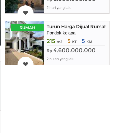
2 hari yang lalu
Turun Harga Dijual Rumah Baru dal
RUMAH
Pondok kelapa
215
5
5
m2
KT
KM
4.600.000.000
Rp
2 bulan yang lalu