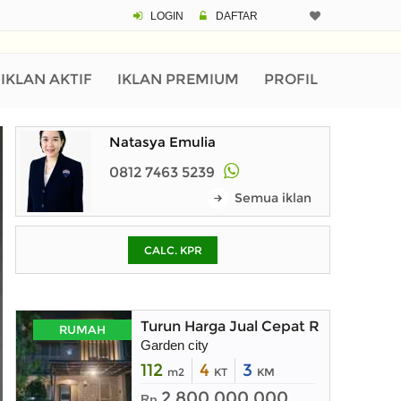
LOGIN
DAFTAR
CALCULATOR K
Harga Rp 3.
Pinjaman (PIN) 70%
IKLAN AKTIF
IKLAN PREMIUM
PROFIL
Natasya Emulia
% /th
0812 7463 5239
Semua iklan
O
CALC. KPR
Untuk hasil simulasi lai
pada kotak-kotak
Simpan Bun
Turun Harga Jual Cepat Rumah Mewa
RUMAH
Garden city
112
4
3
m2
KT
KM
2.800.000.000
Rp