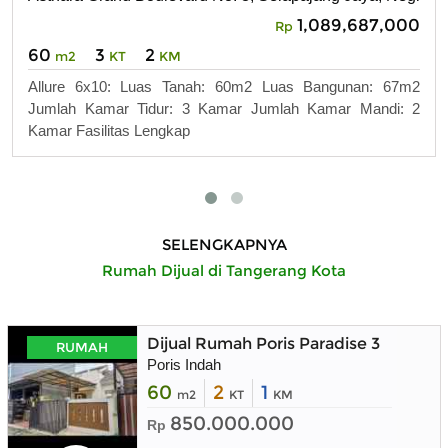
1,089,687,000
Rp
60
3
2
m2
KT
KM
Allure 6x10: Luas Tanah: 60m2 Luas Bangunan: 67m2
Jumlah Kamar Tidur: 3 Kamar Jumlah Kamar Mandi: 2
Kamar Fasilitas Lengkap
SELENGKAPNYA
Rumah Dijual di Tangerang Kota
Dijual Rumah Poris Paradise 3
RUMAH
Poris Indah
60
2
1
m2
KT
KM
850.000.000
Rp