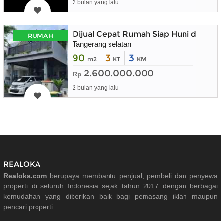
2 bulan yang lalu
Dijual Cepat Rumah Siap Huni dalam K
RUMAH
Tangerang selatan
90
3
3
m2
KT
KM
2.600.000.000
Rp
2 bulan yang lalu
REALOKA
Realoka.com
berupaya membantu penjual, pembeli dan penyewa
properti di seluruh Indonesia sejak tahun 2017 dengan berbagai
kemudahan yang diberikan baik bagi pemasang iklan maupun
pencari properti.