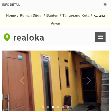
INFO DETAIL
CALCULATOR K
Home
/
Rumah Dijual
/
Banten
/
Tangerang Kota
/
Karang
Harga Rp 4
Pinjaman (PIN) 70
Anyar
% /th
O
Untuk hasil simulasi lai
pada kotak-kotak
Simpan Bun