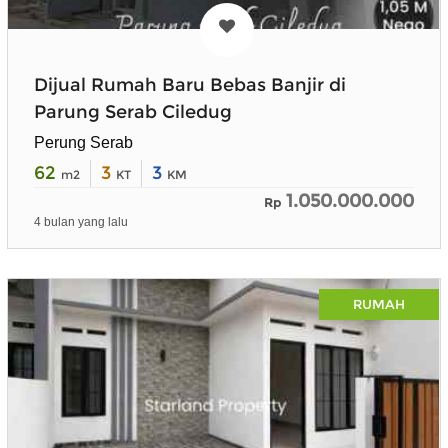
Dijual Rumah Baru Bebas Banjir di
Parung Serab Ciledug
Perung Serab
62
3
3
m2
KT
KM
1.050.000.000
Rp
4 bulan yang lalu
RUMAH