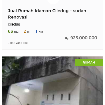
Jual Rumah Idaman Ciledug - sudah
Renovasi
ciledug
63
2
1
m2
KT
KM
925.000.000
Rp
1 hari yang lalu
RUMAH