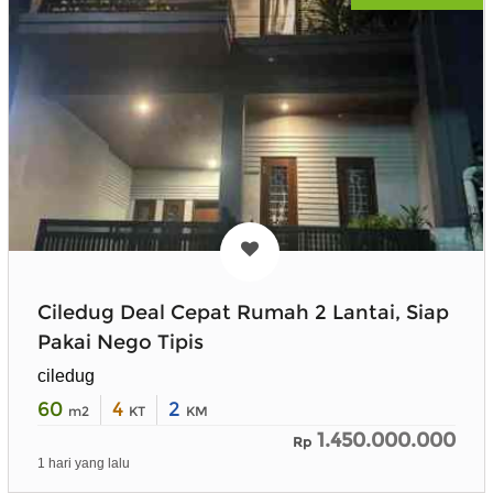
Ciledug Deal Cepat Rumah 2 Lantai, Siap
Pakai Nego Tipis
ciledug
60
4
2
m2
KT
KM
1.450.000.000
Rp
1 hari yang lalu