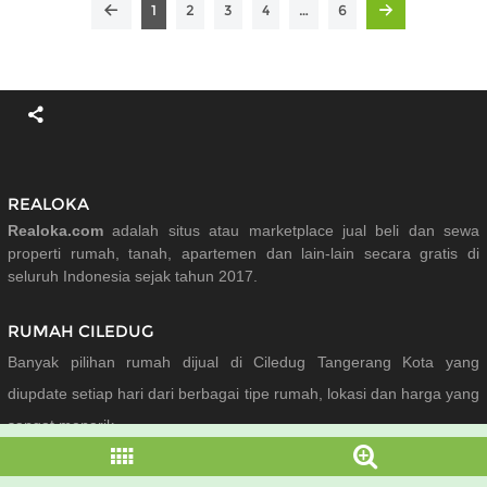
1
2
3
4
…
6
REALOKA
Realoka.com
adalah situs atau marketplace jual beli dan sewa
properti rumah, tanah, apartemen dan lain-lain secara gratis di
seluruh Indonesia sejak tahun 2017.
RUMAH CILEDUG
Banyak pilihan rumah dijual di Ciledug Tangerang Kota yang
diupdate setiap hari dari berbagai tipe rumah, lokasi dan harga yang
sangat menarik.
PROPERTI DI TANGERANG KOTA