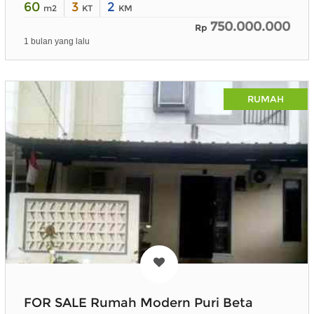
60
3
2
m2
KT
KM
750.000.000
Rp
1 bulan yang lalu
RUMAH
FOR SALE Rumah Modern Puri Beta