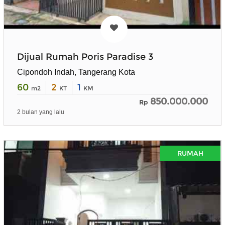
Dijual Rumah Poris Paradise 3
Cipondoh Indah, Tangerang Kota
60
2
1
m2
KT
KM
850.000.000
Rp
2 bulan yang lalu
RUMAH