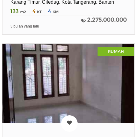
Karang Timur, Ciledug, Kota Tangerang, Banten
133
4
4
m2
KT
KM
2.275.000.000
Rp
3 bulan yang lalu
RUMAH