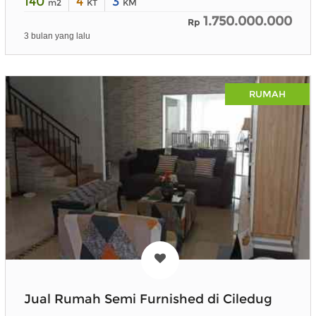
140
4
3
m2
KT
KM
1.750.000.000
Rp
3 bulan yang lalu
RUMAH
Jual Rumah Semi Furnished di Ciledug