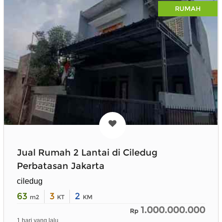
RUMAH
Jual Rumah 2 Lantai di Ciledug
Perbatasan Jakarta
ciledug
63
3
2
m2
KT
KM
1.000.000.000
Rp
1 hari yang lalu