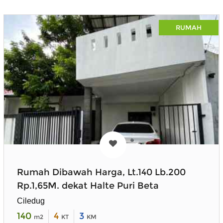
RUMAH
Rumah Dibawah Harga, Lt.140 Lb.200
Rp.1,65M. dekat Halte Puri Beta
Ciledug
140
4
3
m2
KT
KM