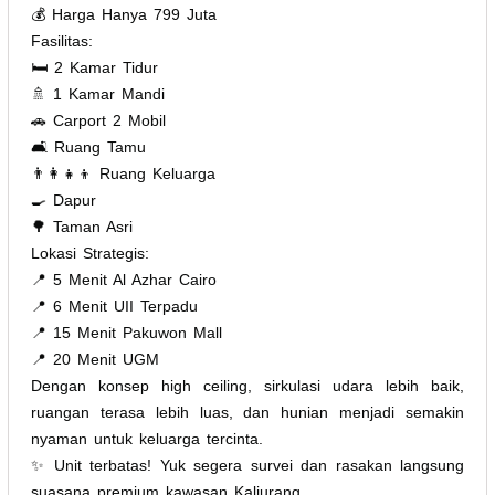
💰 Harga Hanya 799 Juta
Fasilitas:
🛏️ 2 Kamar Tidur
🚿 1 Kamar Mandi
🚗 Carport 2 Mobil
🛋️ Ruang Tamu
👨‍👩‍👧‍👦 Ruang Keluarga
🍳 Dapur
🌳 Taman Asri
Lokasi Strategis:
📍 5 Menit Al Azhar Cairo
📍 6 Menit UII Terpadu
📍 15 Menit Pakuwon Mall
📍 20 Menit UGM
Dengan konsep high ceiling, sirkulasi udara lebih baik,
ruangan terasa lebih luas, dan hunian menjadi semakin
nyaman untuk keluarga tercinta.
✨ Unit terbatas! Yuk segera survei dan rasakan langsung
suasana premium kawasan Kaliurang.