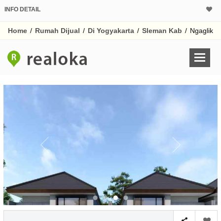
INFO DETAIL
CALCULATOR K
Home
/
Rumah Dijual
/
Di Yogyakarta
/
Sleman Kab
/
Ngaglik
Harga Rp 7
Pinjaman (PIN) 70
% /th
O
Untuk hasil simulasi lai
pada kotak-kotak
Simpan Bun