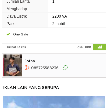
Jumlah Lantai
1
Menghadap
Daya Listrik
2200 VA
Parkir
2 mobil
One Gate
Dilihat 33 kali
Calc. KPR
Jotha
085725588236
IKLAN LAIN YANG SERUPA