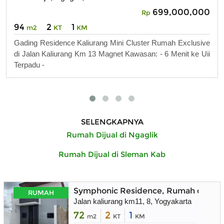
699,000,000
Rp
94
2
1
m2
KT
KM
Gading Residence Kaliurang Mini Cluster Rumah Exclusive
di Jalan Kaliurang Km 13 Magnet Kawasan: - 6 Menit ke Uii
Terpadu -
SELENGKAPNYA
Rumah Dijual di Ngaglik
Rumah Dijual di Sleman Kab
Symphonic Residence, Rumah dekat 
RUMAH
Jalan kaliurang km11, 8, Yogyakarta
72
2
1
m2
KT
KM