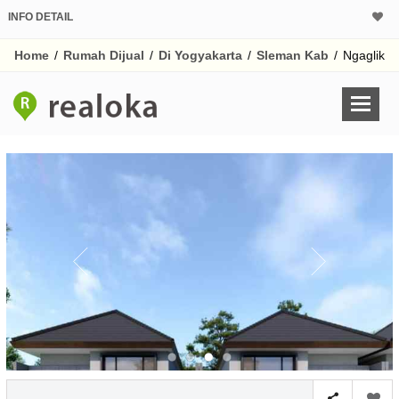
INFO DETAIL
CALCULATOR K
Home
/
Rumah Dijual
/
Di Yogyakarta
/
Sleman Kab
/
Ngaglik
Harga Rp 7
Pinjaman (PIN) 70
% /th
O
Untuk hasil simulasi lai
pada kotak-kotak
Simpan Bun