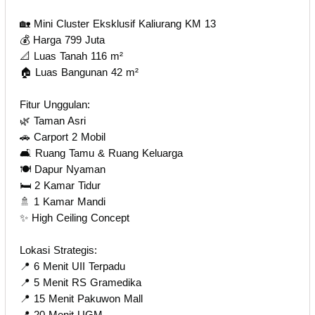
🏡 Mini Cluster Eksklusif Kaliurang KM 13
💰 Harga 799 Juta
📐 Luas Tanah 116 m²
🏠 Luas Bangunan 42 m²
Fitur Unggulan:
🌿 Taman Asri
🚗 Carport 2 Mobil
🛋️ Ruang Tamu & Ruang Keluarga
🍽️ Dapur Nyaman
🛏️ 2 Kamar Tidur
🚿 1 Kamar Mandi
✨ High Ceiling Concept
Lokasi Strategis:
📍 6 Menit UII Terpadu
📍 5 Menit RS Gramedika
📍 15 Menit Pakuwon Mall
📍 20 Menit UGM