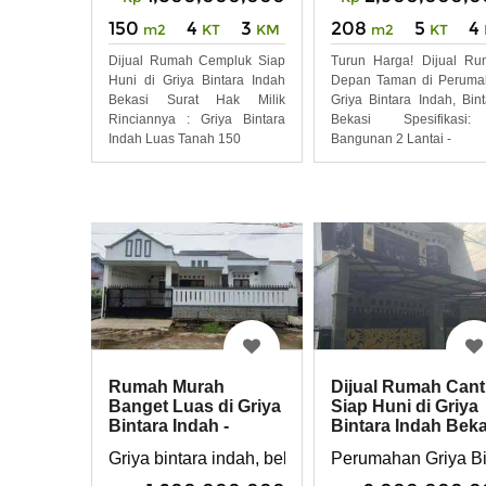
150
4
3
208
5
4
m2
KT
KM
m2
KT
Dijual Rumah Cempluk Siap
Turun Harga! Dijual R
Huni di Griya Bintara Indah
Depan Taman di Peruma
Bekasi Surat Hak Milik
Griya Bintara Indah, Bint
Rinciannya : Griya Bintara
Bekasi Spesifikasi
Indah Luas Tanah 150
Bangunan 2 Lantai -
Rumah Murah
Dijual Rumah Cant
Banget Luas di Griya
Siap Huni di Griya
Bintara Indah -
Bintara Indah Beka
Pondok Kopi
Griya bintara indah, bekasi barat pondok kopi
Perumahan Griya Bi