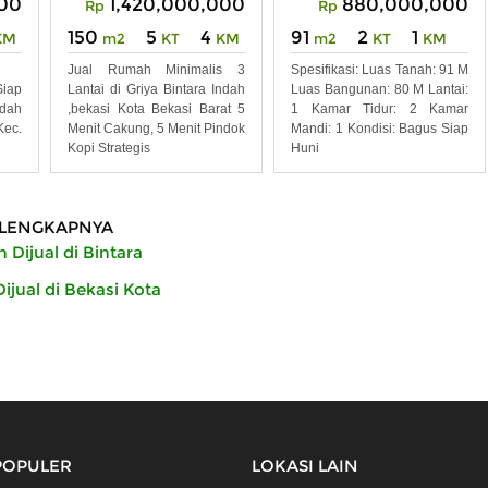
00
1,420,000,000
880,000,000
Rp
Rp
150
5
4
91
2
1
KM
m2
KT
KM
m2
KT
KM
Jual Rumah Minimalis 3
Spesifikasi: Luas Tanah: 91 M
iap
Lantai di Griya Bintara Indah
Luas Bangunan: 80 M Lantai:
ndah
,bekasi Kota Bekasi Barat 5
1 Kamar Tidur: 2 Kamar
ec.
Menit Cakung, 5 Menit Pindok
Mandi: 1 Kondisi: Bagus Siap
Kopi Strategis
Huni
LENGKAPNYA
Dijual di Bintara
jual di Bekasi Kota
POPULER
LOKASI LAIN