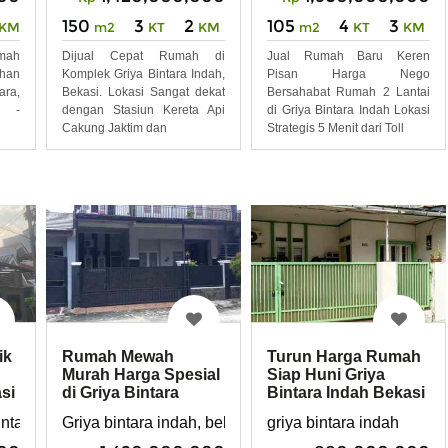
150
3
2
105
4
3
KM
m2
KT
KM
m2
KT
KM
umah
Dijual Cepat Rumah di
Jual Rumah Baru Keren
han
Komplek Griya Bintara Indah,
Pisan Harga Nego
ara,
Bekasi. Lokasi Sangat dekat
Bersahabat Rumah 2 Lantai
: -
dengan Stasiun Kereta Api
di Griya Bintara Indah Lokasi
Cakung Jaktim dan
Strategis 5 Menit dari Toll
ik
Rumah Mewah
Turun Harga Rumah
Murah Harga Spesial
Siap Huni Griya
si
di Griya Bintara
Bintara Indah Bekasi
Indah - Pondok Kopi
Barat, hanya
ntara Indah
Griya bintara indah, bekasi barat pondok kopi
griya bintara indah