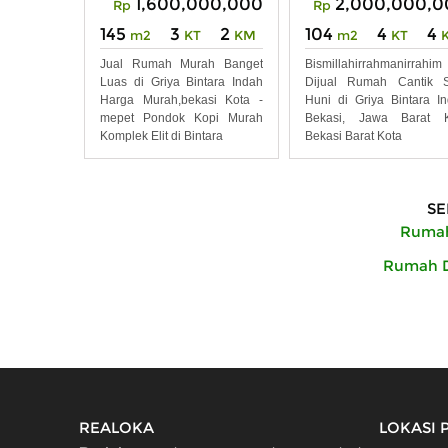
1,600,000,000
2,000,000,0
Rp
Rp
145
3
2
104
4
4
m2
KT
KM
m2
KT
Jual Rumah Murah Banget
Bismillahirrahmanirrahim
Luas di Griya Bintara Indah
Dijual Rumah Cantik S
Harga Murah,bekasi Kota -
Huni di Griya Bintara I
mepet Pondok Kopi Murah
Bekasi, Jawa Barat K
Komplek Elit di Bintara
Bekasi Barat Kota
SE
Rumah 
Rumah Di
REALOKA
LOKASI 