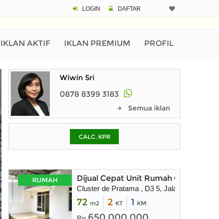
LOGIN
DAFTAR
CALCULATOR K
Harga Rp 2.
Pinjaman (PIN) 70%
IKLAN AKTIF
IKLAN PREMIUM
PROFIL
Wiwin Sri
% /th
0878 8399 3183
Semua iklan
O
CALC. KPR
Untuk hasil simulasi lai
pada kotak-kotak
Simpan Bun
Dijual Cepat Unit Rumah Cluster De
RUMAH
Cluster de Pratama , D3 5, Jalan Mess AL J
72
2
1
m2
KT
KM
650.000.000
Rp