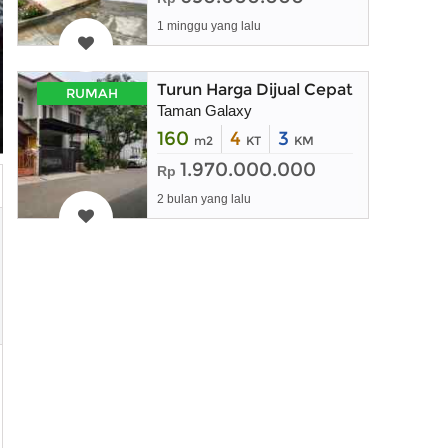
1 minggu yang lalu
Turun Harga Dijual Cepat Rumah 2 La
RUMAH
Taman Galaxy
160
4
3
m2
KT
KM
1.970.000.000
Rp
2 bulan yang lalu