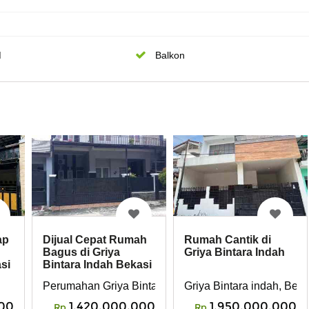
M
Balkon
ap
Dijual Cepat Rumah
Rumah Cantik di
Bagus di Griya
Griya Bintara Indah
si
Bintara Indah Bekasi
Barat
Perumahan Griya Bintara Indah Bekasi barat
Griya Bintara indah, Beka
00
1,420,000,000
1,950,000,000
Rp
Rp