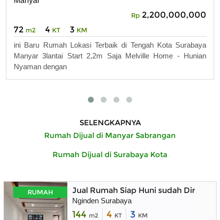
Manyar
2,200,000,000
Rp
72
4
3
m2
KT
KM
ini Baru Rumah Lokasi Terbaik di Tengah Kota Surabaya
Manyar 3lantai Start 2,2m Saja Melville Home - Hunian
Nyaman dengan
SELENGKAPNYA
Rumah Dijual di Manyar Sabrangan
Rumah Dijual di Surabaya Kota
Jual Rumah Siap Huni sudah Direnova
RUMAH
Nginden Surabaya
144
4
3
m2
KT
KM