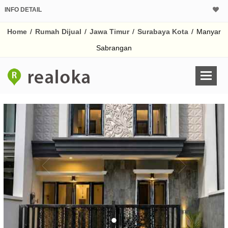
INFO DETAIL
CALCULATOR K
Home
/
Rumah Dijual
/
Jawa Timur
/
Surabaya Kota
/
Manyar
Harga Rp 2.
Pinjaman (PIN) 70%
Sabrangan
% /th
O
Untuk hasil simulasi lai
pada kotak-kotak
Simpan Bun