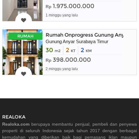
1.975.000.000
Rp
1 minggu yang lalu
Rumah Onprogress Gunung Anyar Sura
RUMAH
Gunung Anyar Surabaya Timur
30
2
2
m2
KT
KM
398.000.000
Rp
2 minggu yang lalu
REALOKA
Realoka.com
berupaya membantu penjual, pembeli dan penyewa
properti di seluruh Indonesia sejak tahun 2017 dengan berbagai
kemudahan yang diberikan baik bagi pemasang iklan maupun