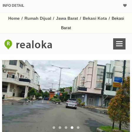
INFO DETAIL
CALCULATOR K
Home
/
Rumah Dijual
/
Jawa Barat
/
Bekasi Kota
/
Bekasi
Harga Rp 2.
Pinjaman (PIN) 70%
Barat
% /th
O
Untuk hasil simulasi lai
pada kotak-kotak
Simpan Bun