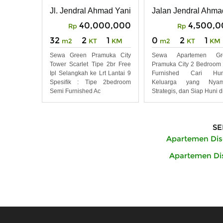
2br Full Furnished
Bedroom Nyaman
Jl. Jendral Ahmad Yani 49, Rawasari , kec. Cemp
Jalan Jendral Ahma
40,000,000
4,500,0
Rp
Rp
32
2
1
0
2
1
m2
KT
KM
m2
KT
KM
Sewa Green Pramuka City
Sewa Apartemen Gr
Tower Scarlet Tipe 2br Free
Pramuka City 2 Bedroom 
Ipl Selangkah ke Lrt Lantai 9
Furnished Cari Hun
Spesifik : Tipe 2bedroom
Keluarga yang Nyam
Semi Furnished Ac
Strategis, dan Siap Huni d
SE
Apartemen Dis
Apartemen Dis