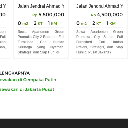
2BR FULL Furnished
Furnished
aka putih, Jakarta Pusat
d Yani No. Kav 49, RT 16 RW 9, Rawasari, Kecamatan Cempaka
Jalan Jendral Ahmad Yani No. Kav 49, RT 16 RW 9, R
Jalan Jendral Ahmad Yan
00
5,500,000
4,500,000
Rp
Rp
0
2
1
0
2
1
m2
KT
KM
m2
KT
KM
een
Sewa Apartemen Green
Sewa Apartemen Green
Full
Pramuka City 2 Bedroom Full
Pramuka City Studio Full
ian
Furnished Cari Hunian
Furnished Cari Hunian
an,
Keluarga yang Nyaman,
Praktis, Strategis, dan Siap
i
Strategis, dan Siap Huni di
Huni di Pusat Jakarta?
LENGKAPNYA
ewakan di Cempaka Putih
ewakan di Jakarta Pusat