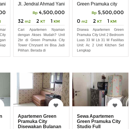
Lokasi Deket Mall
aka putih, Jakarta Pusat
ani 49, Rawasari , kec. Cempaka putih, Jakarta Pusat
Jl. Jendral Ahmad Yani 49, Rawasari , kec. Cempaka p
Green Pramuka city
00
4,500,000
5,500,000
Rp
Rp
32
2
1
0
2
1
M
m2
KT
KM
m2
KT
KM
amar
Cari Apartemen Nyaman
Disewa Apartemen Green
City
dengan Akses Mudah? Unit
Pramuka City Unit 2 Bedroom
ngan
2br di Green Pramuka City
Luas 33 M Lb 31 M Fasilitas
iap
Tower Chrysant ini Bisa Jadi
Unit: Ac 2 Unit Kitchen Set
Pilihan. Berada di
Lengkap
n
Apartemen Green
Sewa Apartemen
Pramuka City
Green Pramuka City
Disewakan Bulanan
Studio Full