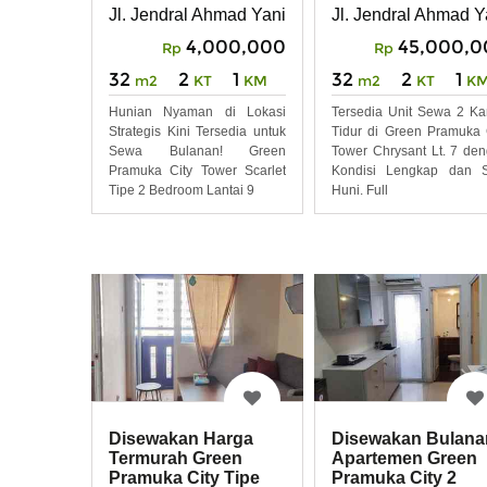
Siap Huni
Harga Terjangkau
Jl. Jendral Ahmad Yani 49, Rawasari , kec. Cemp
Jl. Jendral Ahmad Y
4,000,000
45,000,0
Rp
Rp
32
2
1
32
2
1
m2
KT
KM
m2
KT
K
Hunian Nyaman di Lokasi
Tersedia Unit Sewa 2 K
Strategis Kini Tersedia untuk
Tidur di Green Pramuka 
Sewa Bulanan! Green
Tower Chrysant Lt. 7 de
Pramuka City Tower Scarlet
Kondisi Lengkap dan S
Tipe 2 Bedroom Lantai 9
Huni. Full
Disewakan Harga
Disewakan Bulana
Termurah Green
Apartemen Green
Pramuka City Tipe
Pramuka City 2