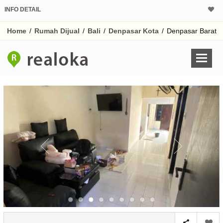
INFO DETAIL
CALCULATOR K
Home
/
Rumah Dijual
/
Bali
/
Denpasar Kota
/
Denpasar Barat
Harga Rp 9
Pinjaman (PIN) 70
% /th
O
Untuk hasil simulasi lai
pada kotak-kotak
Simpan Bun