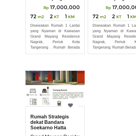
17,000,000
17,000,
Rp
Rp
72
2
1
72
2
1
m2
KT
KM
m2
KT
K
Disewakan Rumah 1 Lantai
Disewakan Rumah 1 Lan
yang Nyaman di Kawasan
yang Nyaman di Kawa
Grand Mayang Residence
Grand Mayang Reside
Nagrak, Periuk Kota
Nagrak, Periuk K
Tangerang . Rumah Berada
Tangerang. Rumah Berada
di
Rumah Strategis
dekat Bandara
Soekarno Hatta