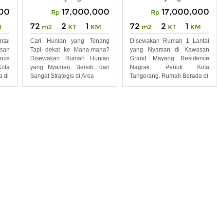
000
17,000,000
17,000,000
Rp
Rp
72
2
1
72
2
1
M
m2
KT
KM
m2
KT
KM
tai
Cari Hunian yang Tenang
Disewakan Rumah 1 Lantai
san
Tapi dekat ke Mana-mana?
yang Nyaman di Kawasan
nce
Disewakan Rumah Hunian
Grand Mayang Residence
ota
yang Nyaman, Bersih, dan
Nagrak, Periuk Kota
 di
Sangat Strategis di Area
Tangerang. Rumah Berada di