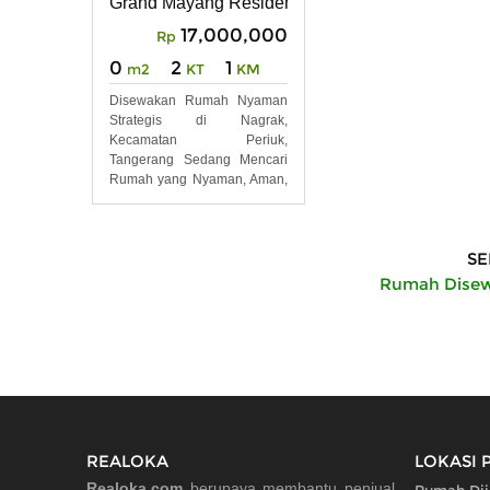
Grand Mayang Residence Jl. Raya Nagrak, Kel.
17,000,000
Rp
0
2
1
m2
KT
KM
Disewakan Rumah Nyaman
Strategis di Nagrak,
Kecamatan Periuk,
Tangerang Sedang Mencari
Rumah yang Nyaman, Aman,
dan Memiliki
SE
Rumah Disew
REALOKA
LOKASI 
Realoka.com
berupaya membantu penjual,