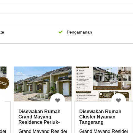
te
Pengamanan
Disewakan Rumah
Disewakan Rumah
Grand Mayang
Cluster Nyaman
Residence Periuk-
Tangerang
dekat Bandara
Nagrak Kec. Periuk, Kota Tangerang Banten 15131
ence JI. Raya Nagrak, Kel. Nagrak Kec. Periuk, Kota Tanger
Grand Mayang Residence
Grand Mayang Residence 
Soetta