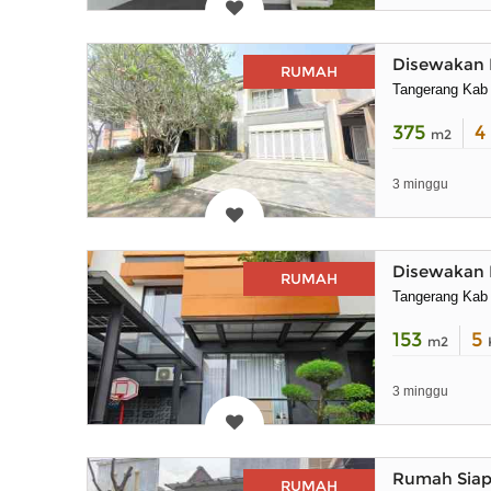
Disewakan 
RUMAH
Tangerang Kab
375
4
m2
3 minggu
Disewakan 
RUMAH
Tangerang Kab
153
5
m2
3 minggu
Rumah Siap
RUMAH