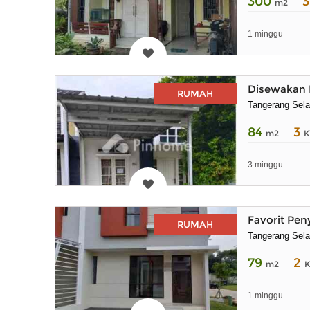
300
m2
1 minggu
Disewakan 
RUMAH
Tangerang Sela
84
3
m2
K
3 minggu
Favorit Pe
RUMAH
Tangerang Sela
79
2
m2
K
1 minggu