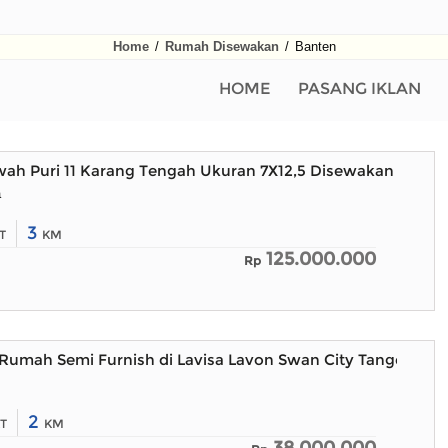
Home
/
Rumah Disewakan
/
Banten
HOME
PASANG IKLAN
h Puri 11 Karang Tengah Ukuran 7X12,5 Disewakan Murah
a
3
T
KM
125.000.000
Rp
Rumah Semi Furnish di Lavisa Lavon Swan City Tangerang
2
T
KM