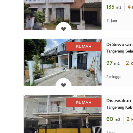
135
4
m2
11 jam
Di Sewakan 
RUMAH
Tangerang Sela
97
2
m2
K
2 minggu
Disewakan R
RUMAH
Tangerang Kab
60
2
m2