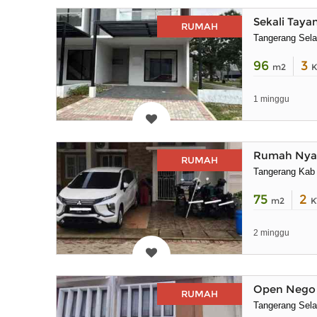
Sekali Taya
RUMAH
Tangerang Sela
96
3
m2
K
1 minggu
Rumah Nyam
RUMAH
Tangerang Kab
75
2
m2
K
2 minggu
Open Nego 
RUMAH
Tangerang Sela