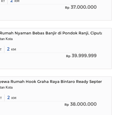
3
2
KT
KM
37.000.000
Rp
Rumah Nyaman Bebas Banjir di Pondok Ranji, Ciputat Timu
tan Kota
2
T
KM
39.999.999
Rp
nyewa Rumah Hook Graha Raya Bintaro Ready September
tan Kota
2
T
KM
38.000.000
Rp