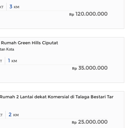
3
KT
KM
120.000.000
Rp
Rumah Green Hills Ciputat
tan Kota
1
T
KM
35.000.000
Rp
umah 2 Lantai dekat Komersial di Talaga Bestari Tangeran
2
KT
KM
25.000.000
Rp