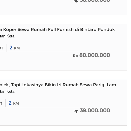
38.000.000
Rp
 Koper Sewa Rumah Full Furnish di Bintaro Pondok Pucun
tan Kota
2
KT
KM
80.000.000
Rp
ek, Tapi Lokasinya Bikin Iri Rumah Sewa Parigi Lama
tan Kota
2
KT
KM
39.000.000
Rp