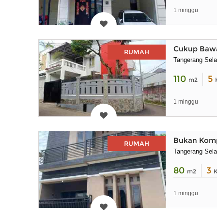
1 minggu
Cukup Bawa
RUMAH
Tangerang Sela
110
5
m2
1 minggu
Bukan Kompl
RUMAH
Tangerang Sela
80
3
m2
1 minggu