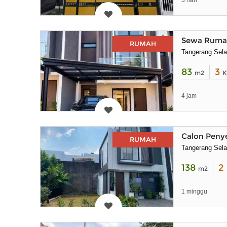
3 hari
Sewa Rumah
RUMAH
Tangerang Sela
83
3
m2
K
4 jam
Calon Peny
RUMAH
Tangerang Sela
138
2
m2
1 minggu