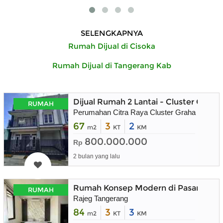
SELENGKAPNYA
Rumah Dijual di Cisoka
Rumah Dijual di Tangerang Kab
Dijual Rumah 2 Lantai - Cluster Graha
RUMAH
Perumahan Citra Raya Cluster Graha Raflesia
67
3
2
m2
KT
KM
800.000.000
Rp
2 bulan yang lalu
Rumah Konsep Modern di Pasar Kemi
RUMAH
Rajeg Tangerang
84
3
3
m2
KT
KM