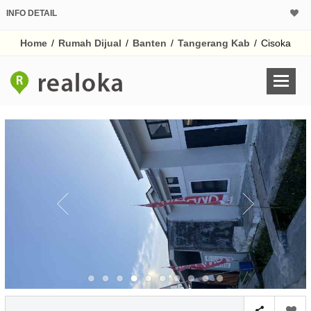
INFO DETAIL
CALCULATOR K
Home
/
Rumah Dijual
/
Banten
/
Tangerang Kab
/
Cisoka
Harga Rp 1
Pinjaman (PIN) 70
% /th
O
Untuk hasil simulasi lai
pada kotak-kotak
Simpan Bun