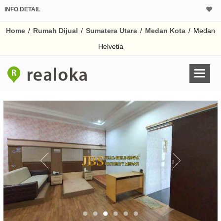
INFO DETAIL
CALCULATOR K
Home
/
Rumah Dijual
/
Sumatera Utara
/
Medan Kota
/
Medan
Harga Rp 2.
Pinjaman (PIN) 70%
Helvetia
% /th
O
Untuk hasil simulasi lai
pada kotak-kotak
Simpan Bun